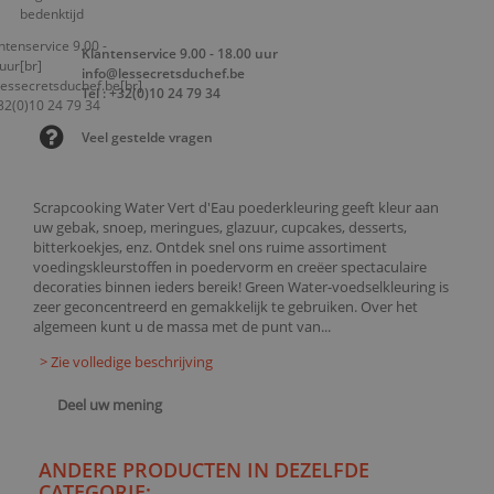
Klantenservice 9.00 - 18.00 uur
info@lessecretsduchef.be
Tel : +32(0)10 24 79 34
Veel gestelde vragen
Scrapcooking Water Vert d'Eau poederkleuring geeft kleur aan
uw gebak, snoep, meringues, glazuur, cupcakes, desserts,
bitterkoekjes, enz. Ontdek snel ons ruime assortiment
voedingskleurstoffen in poedervorm en creëer spectaculaire
decoraties binnen ieders bereik! Green Water-voedselkleuring is
zeer geconcentreerd en gemakkelijk te gebruiken. Over het
algemeen kunt u de massa met de punt van...
> Zie volledige beschrijving
Deel uw mening
ANDERE PRODUCTEN IN DEZELFDE
CATEGORIE: