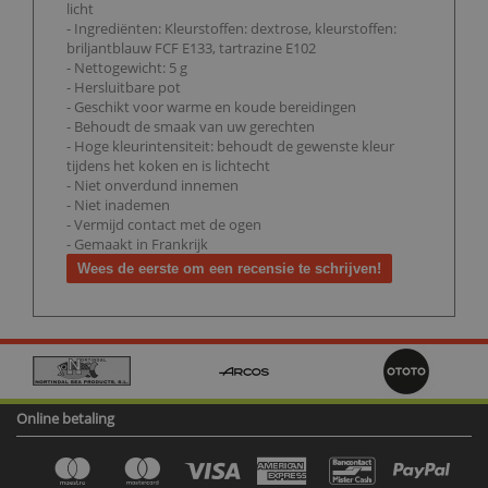
licht
- Ingrediënten: Kleurstoffen: dextrose, kleurstoffen:
briljantblauw FCF E133, tartrazine E102
- Nettogewicht: 5 g
- Hersluitbare pot
- Geschikt voor warme en koude bereidingen
- Behoudt de smaak van uw gerechten
- Hoge kleurintensiteit: behoudt de gewenste kleur
tijdens het koken en is lichtecht
- Niet onverdund innemen
- Niet inademen
- Vermijd contact met de ogen
- Gemaakt in Frankrijk
Wees de eerste om een recensie te schrijven!
Online betaling