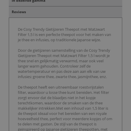
In dezelfde gamma
Reviews
De Cosy Trendy Gietijzeren Theepot met Matzwart
Filter 1,5 l is een perfecte theepot voor het maken van
je thee en infusies, op traditionele Japanse wijze.
Door de gietijzeren samenstelling van de Cosy Trendy
Gietijzeren Theepot met Matzwart Filter 1,5 l wordt je
thee snel en gelijkmatig verwarmd, maar ook veel
langer warm gehouden. Controleer zelf de
watertemperatuur en pas deze aan aan elk van uw
infusies: groene thee, zwarte thee, jasmijnthee, enz.
De theepot heeft een uitneembaar roestvrijstalen
filter, waardoor u losse thee kunt bereiden. Het filter
zorgt ervoor dat de blaadjes niet in het kopje
terechtkomen, waardoor de smaken van de thee
makkelijker intrekken.Met een inhoud van 1,5 liter is
de theepot ideaal voor het bereiden van een royale
hoeveelheid thee, perfect voor meerdere kopjes of om
te delen met gasten. De stijl van de theepot is
geïnspireerd op Japanse gietijzeren theepotten, met