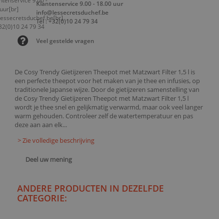
Klantenservice 9.00 - 18.00 uur
info@lessecretsduchef.be
Tel : +32(0)10 24 79 34
Veel gestelde vragen
De Cosy Trendy Gietijzeren Theepot met Matzwart Filter 1,5 l is
een perfecte theepot voor het maken van je thee en infusies, op
traditionele Japanse wijze. Door de gietijzeren samenstelling van
de Cosy Trendy Gietijzeren Theepot met Matzwart Filter 1,5 l
wordt je thee snel en gelijkmatig verwarmd, maar ook veel langer
warm gehouden. Controleer zelf de watertemperatuur en pas
deze aan aan elk...
> Zie volledige beschrijving
Deel uw mening
ANDERE PRODUCTEN IN DEZELFDE
CATEGORIE: