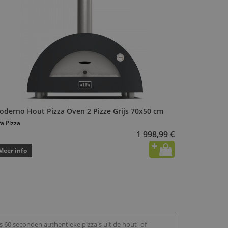
oderno Hout Pizza Oven 2 Pizze Grijs 70x50 cm
fa Pizza
1 998,99 €
Meer info
 60 seconden authentieke pizza's uit de hout- of