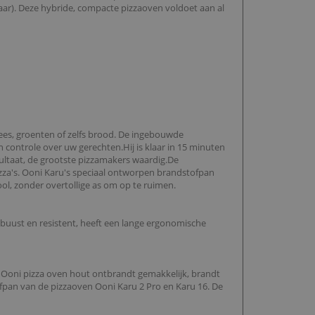
r). Deze hybride, compacte pizzaoven voldoet aan al
ees, groenten of zelfs brood. De ingebouwde
ontrole over uw gerechten.Hij is klaar in 15 minuten
sultaat, de grootste pizzamakers waardig.De
pizza's. Ooni Karu's speciaal ontworpen brandstofpan
l, zonder overtollige as om op te ruimen.
robuust en resistent, heeft een lange ergonomische
 Ooni pizza oven hout ontbrandt gemakkelijk, brandt
ofpan van de pizzaoven Ooni Karu 2 Pro en Karu 16. De