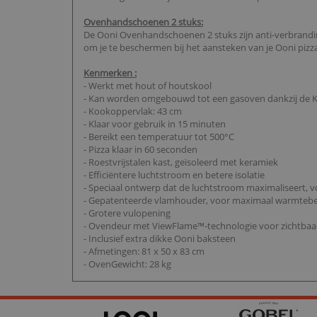
Ovenhandschoenen 2 stuks:
De Ooni Ovenhandschoenen 2 stuks zijn anti-verbrandi
om je te beschermen bij het aansteken van je Ooni pizz
Kenmerken :
- Werkt met hout of houtskool
- Kan worden omgebouwd tot een gasoven dankzij de Ka
- Kookoppervlak: 43 cm
- Klaar voor gebruik in 15 minuten
- Bereikt een temperatuur tot 500°C
- Pizza klaar in 60 seconden
- Roestvrijstalen kast, geïsoleerd met keramiek
- Efficiëntere luchtstroom en betere isolatie
- Speciaal ontwerp dat de luchtstroom maximaliseert, 
- Gepatenteerde vlamhouder, voor maximaal warmte
- Grotere vulopening
- Ovendeur met ViewFlame™-technologie voor zichtbaar
- Inclusief extra dikke Ooni baksteen
- Afmetingen: 81 x 50 x 83 cm
- OvenGewicht: 28 kg