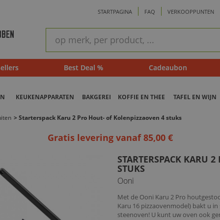
STARTPAGINA
FAQ
VERKOOPPUNTEN
ram
Snel
BBEN
zoeken
ellers
Best Deal %
Cadeaubon
EN
KEUKENAPPARATEN
BAKGEREI
KOFFIE EN THEE
TAFEL EN WIJN
iten
>
Starterspack Karu 2 Pro Hout- of Kolenpizzaoven 4 stuks
Gratis levering vanaf 85,00 €
STARTERSPACK KARU 2
STUKS
Ooni
Met de Ooni Karu 2 Pro houtgestoo
Karu 16 pizzaovenmodel) bakt u in 
steenoven! U kunt uw oven ook ge