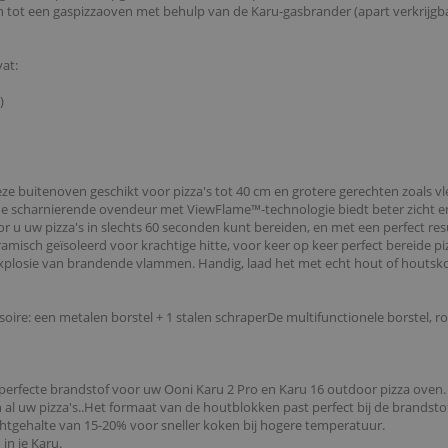
ot een gaspizzaoven met behulp van de Karu-gasbrander (apart verkrijgbaa
at:
)
 buitenoven geschikt voor pizza's tot 40 cm en grotere gerechten zoals vl
 scharnierende ovendeur met ViewFlame™-technologie biedt beter zicht en c
r u uw pizza's in slechts 60 seconden kunt bereiden, en met een perfect re
ramisch geïsoleerd voor krachtige hitte, voor keer op keer perfect bereide 
explosie van brandende vlammen. Handig, laad het met echt hout of houtskoo
ssoire: een metalen borstel + 1 stalen schraperDe multifunctionele borstel, 
perfecte brandstof voor uw Ooni Karu 2 Pro en Karu 16 outdoor pizza oven.
n al uw pizza's..Het formaat van de houtblokken past perfect bij de brandst
tgehalte van 15-20% voor sneller koken bij hogere temperatuur.
in je Karu.