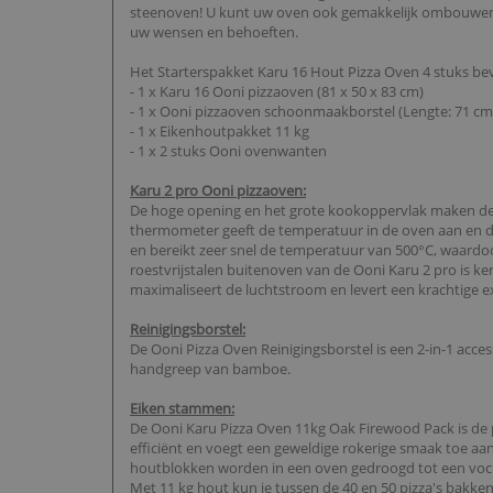
steenoven! U kunt uw oven ook gemakkelijk ombouwen t
uw wensen en behoeften.
Het Starterspakket Karu 16 Hout Pizza Oven 4 stuks bev
- 1 x Karu 16 Ooni pizzaoven (81 x 50 x 83 cm)
- 1 x Ooni pizzaoven schoonmaakborstel (Lengte: 71 cm
- 1 x Eikenhoutpakket 11 kg
- 1 x 2 stuks Ooni ovenwanten
Karu 2 pro Ooni pizzaoven:
De hoge opening en het grote kookoppervlak maken deze
thermometer geeft de temperatuur in de oven aan en de
en bereikt zeer snel de temperatuur van 500°C, waardoo
roestvrijstalen buitenoven van de Ooni Karu 2 pro is ke
maximaliseert de luchtstroom en levert een krachtige 
Reinigingsborstel:
De Ooni Pizza Oven Reinigingsborstel is een 2-in-1 acce
handgreep van bamboe.
Eiken stammen:
De Ooni Karu Pizza Oven 11kg Oak Firewood Pack is de 
efficiënt en voegt een geweldige rokerige smaak toe aa
houtblokken worden in een oven gedroogd tot een voch
Met 11 kg hout kun je tussen de 40 en 50 pizza's bakken 