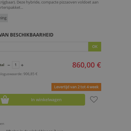
rijgbaar). Deze hybride, compacte pizzaoven voldoet aan
terspakket...
ning
 VAN BESCHIKBAARHEID
OK
860,00 €
tal
aloguswaarde: 906,85 €
Levertijd van 2 tot 4 week
In winkelwagen