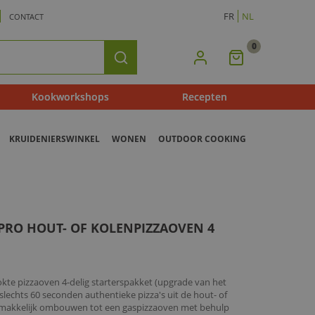
FR
NL
CONTACT
0
Mijn
Zoeken
Winkelmandje
Kookworkshops
Recepten
KRUIDENIERSWINKEL
WONEN
OUTDOOR COOKING
 PRO HOUT- OF KOLENPIZZAOVEN 4
kte pizzaoven 4-delig starterspakket (upgrade van het
slechts 60 seconden authentieke pizza's uit de hout- of
makkelijk ombouwen tot een gaspizzaoven met behulp