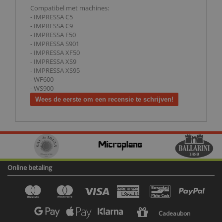
Compatibel met machines:
- IMPRESSA C5
- IMPRESSA C9
- IMPRESSA F50
- IMPRESSA S901
- IMPRESSA XF50
- IMPRESSA XS9
- IMPRESSA XS95
- WF600
- WS900
Wees de eerste om een recensie te schrijven!
Online betaling
Cadeaubon