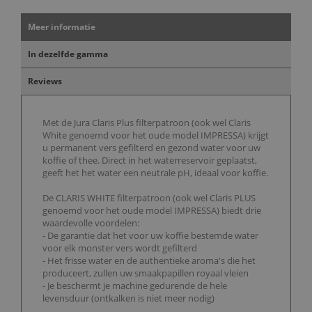
Meer informatie
In dezelfde gamma
Reviews
Met de Jura Claris Plus filterpatroon (ook wel Claris
White genoemd voor het oude model IMPRESSA) krijgt
u permanent vers gefilterd en gezond water voor uw
koffie of thee. Direct in het waterreservoir geplaatst,
geeft het het water een neutrale pH, ideaal voor koffie.
De CLARIS WHITE filterpatroon (ook wel Claris PLUS
genoemd voor het oude model IMPRESSA) biedt drie
waardevolle voordelen:
- De garantie dat het voor uw koffie bestemde water
voor elk monster vers wordt gefilterd
- Het frisse water en de authentieke aroma's die het
produceert, zullen uw smaakpapillen royaal vleien
- Je beschermt je machine gedurende de hele
levensduur (ontkalken is niet meer nodig)