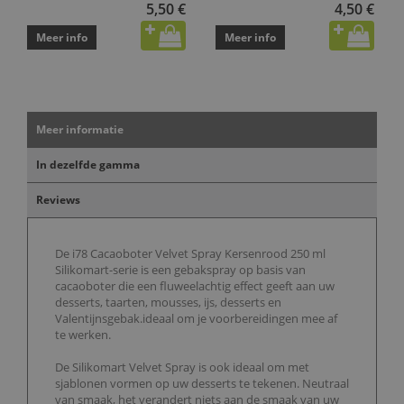
5,50 €
4,50 €
Meer info
Meer info
Meer informatie
In dezelfde gamma
Reviews
De i78 Cacaoboter Velvet Spray Kersenrood 250 ml
Silikomart-serie is een gebakspray op basis van
cacaoboter die een fluweelachtig effect geeft aan uw
desserts, taarten, mousses, ijs, desserts en
Valentijnsgebak.ideaal om je voorbereidingen mee af
te werken.
De Silikomart Velvet Spray is ook ideaal om met
sjablonen vormen op uw desserts te tekenen. Neutraal
van smaak, het verandert niets aan de smaak van uw