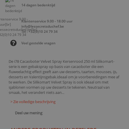
14 dagen bedenktijd
Klantenservice 9.00 - 18.00 uur
info@lessecretsduchef.be
Tel : +32(0)10 24 79 34
Veel gestelde vragen
De i78 Cacaoboter Velvet Spray Kersenrood 250 ml Silikomart-
serie is een gebakspray op basis van cacaoboter die een
fluweelachtig effect geeft aan uw desserts, taarten, mousses, ijs,
desserts en Valentijnsgebak.ideaal om je voorbereidingen mee af
te werken. De Silikomart Velvet Spray is ook ideaal om met
sjablonen vormen op uw desserts te tekenen. Neutraal van
smaak, het verandert niets aan...
> Zie volledige beschrijving
Deel uw mening