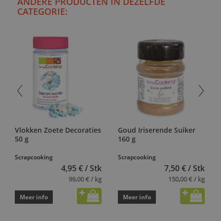
ANDERE PRODUCTEN IN DEZELFDE
CATEGORIE:
Vlokken Zoete Decoraties
Goud Iriserende Suiker
50 g
160 g
Scrapcooking
Scrapcooking
4,95 € / Stk
7,50 € / Stk
99,00 € / kg
150,00 € / kg
Meer info
Meer info