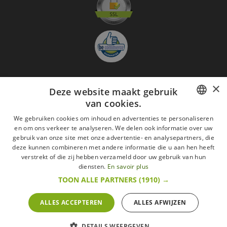
×
Deze website maakt gebruik
Aanmelden nieuwsbrief
van cookies.
GO
FRENCH
We gebruiken cookies om inhoud en advertenties te personaliseren
en om ons verkeer te analyseren. We delen ook informatie over uw
Ik ga akkoord met
de Wettelijke vermeldingen
DUTCH
gebruik van onze site met onze advertentie- en analysepartners, die
deze kunnen combineren met andere informatie die u aan hen heeft
Alle merken
Algemene verkoopsvoorwaarden
ENGLISH
verstrekt of die zij hebben verzameld door uw gebruik van hun
Wettelijke vermeldingen
withdrawal rights
diensten.
En savoir plus
Veelgestelde vragen
Aanwerving
TOON ALLE PARTNERS
(1910) →
Alle rechten voorbehouden ©2015 Les Secrets du Chef/Alle prijzen op deze website
zijn met alle belastingen inbegrepen.
ALLES ACCEPTEREN
ALLES AFWIJZEN
De Belgische wetgeving van 6 april 2010 geeft de consument het recht om binnen 14
werkdagen op een aankoop terug te komen.
retractation
litige
More infos
DETAILS WEERGEVEN