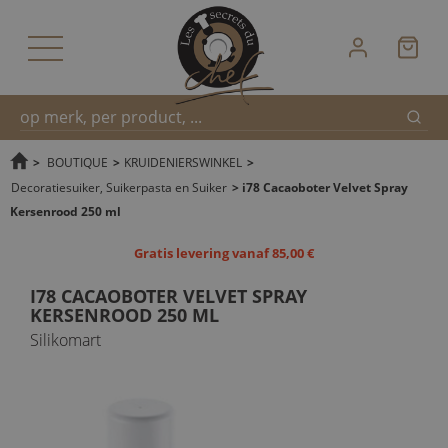
Zoek
Snel
>
BOUTIQUE
>
KRUIDENIERSWINKEL
>
Decoratiesuiker, Suikerpasta en Suiker
>
i78 Cacaoboter Velvet Spray
Kersenrood 250 ml
zoeken
Gratis levering vanaf 85,00 €
I78 CACAOBOTER VELVET SPRAY
KERSENROOD 250 ML
Silikomart