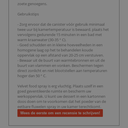
zoete genoegens.
Gebruikstips
- Zorg ervoor dat de canister vóór gebruik minimaal
twee uur bij kamertemperatuur is bewaard. plaats het
vervolgens gedurende 15 minuten in een bad met
warm kraanwater (30-35 ° C).
- Goed schudden en in kleine hoeveelheden in een
homogene laag op het te behandelen koude
oppervlak op een afstand van 20-25 cm verstuiven.
- Bewaar uit de buurt van warmtebronnen en uit de
buurt van vlammen en vonken. Beschermen tegen
direct zonlicht en niet blootstellen aan temperaturen
hoger dan 50 ° C.
Velvet food spray is erg vluchtig. Plaats uzelf in een
goed geventileerde ruimte en bescherm uw
werkoppervlak. U kunt uw dessert in een kartonnen
doos doen om te voorkomen dat het poeder van de
eetbare fluwelen spray in uw kamer terechtkomt.
Wees de eerste om een recensie te schrijven!