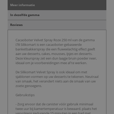
Meer informatie
In dezelfde gamma
Reviews
Cacaoboter Velvet Spray Roze 250 ml van de gamma
i78 Silikomart is een cacaoboter-gebaseerde
banketbakkerspray die een fluweelachtig effect geeft
aan uw desserts, cakes, mousses, ijsjes en desserts.
Deze kleurspray zet een dun laagje bruin poeder neer,
ideaal om je voorbereidingen mee af te werken.
De Silikomart Velvet Spray is ook ideaal om met
sjablonen vormen op uw desserts te tekenen. Neutraal
van smaak, het verandert niets aan de smaak van uw
zoete genoegens.
Gebruikstips
- Zorg ervoor dat de canister vóór gebruik minimaal
twee uur bij kamertemperatuur is bewaard. plaats het
vervolgens gedurende 15 minuten in een bad met