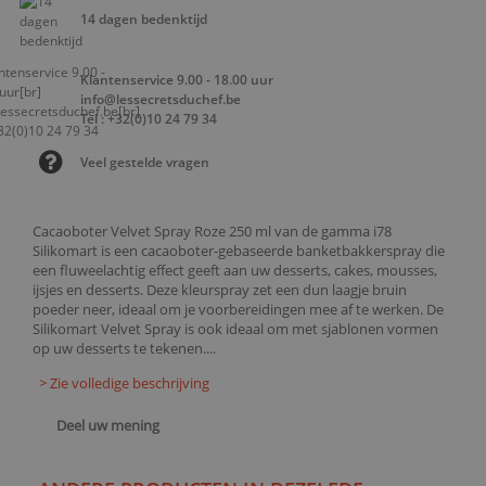
14 dagen bedenktijd
Klantenservice 9.00 - 18.00 uur
info@lessecretsduchef.be
Tel : +32(0)10 24 79 34
Veel gestelde vragen
Cacaoboter Velvet Spray Roze 250 ml van de gamma i78
Silikomart is een cacaoboter-gebaseerde banketbakkerspray die
een fluweelachtig effect geeft aan uw desserts, cakes, mousses,
ijsjes en desserts. Deze kleurspray zet een dun laagje bruin
poeder neer, ideaal om je voorbereidingen mee af te werken. De
Silikomart Velvet Spray is ook ideaal om met sjablonen vormen
op uw desserts te tekenen....
> Zie volledige beschrijving
Deel uw mening