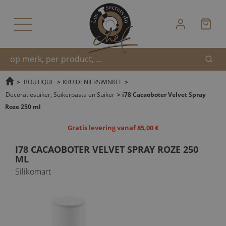
Zoek
Snel
>
BOUTIQUE
>
KRUIDENIERSWINKEL
>
Decoratiesuiker, Suikerpasta en Suiker
>
i78 Cacaoboter Velvet Spray
Roze 250 ml
zoeken
Gratis levering vanaf 85,00 €
I78 CACAOBOTER VELVET SPRAY ROZE 250
ML
Silikomart