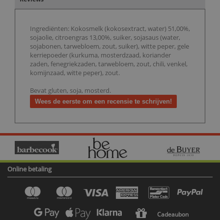
Ingrediënten: Kokosmelk (kokosextract, water) 51,00%,
sojaolie, citroengras 13,00%, suiker, sojasaus (water,
sojabonen, tarwebloem, zout, suiker), witte peper, gele
kerriepoeder (kurkuma, mosterdzaad, koriander
zaden, fenegriekzaden, tarwebloem, zout, chili, venkel,
komijnzaad, witte peper), zout.
Bevat gluten, soja, mosterd.
Wees de eerste om een recensie te schrijven!
Online betaling
Cadeaubon