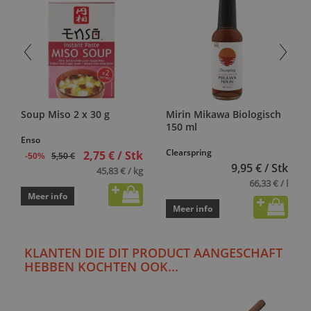
Soup Miso 2 x 30 g
Mirin Mikawa Biologisch
150 ml
Enso
Clearspring
2,75 € / Stk
5,50 €
-50%
9,95 € / Stk
45,83 € / kg
66,33 € / l
Meer info
Meer info
KLANTEN DIE DIT PRODUCT AANGESCHAFT
HEBBEN KOCHTEN OOK...