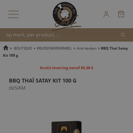
Zoek
Snel
>
BOUTIQUE
>
KRUIDENIERSWINKEL
>
Azië keuken
>
BBQ Thaï Satay
Kit 100 g
zoeken
Gratis levering vanaf 85,00 €
BBQ THAÏ SATAY KIT 100 G
deSIAM