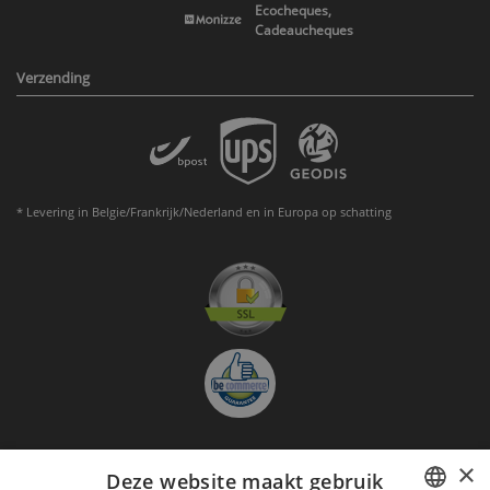
Ecocheques,
Cadeaucheques
Verzending
* Levering in Belgie/Frankrijk/Nederland en in Europa op schatting
×
Deze website maakt gebruik
Aanmelden nieuwsbrief