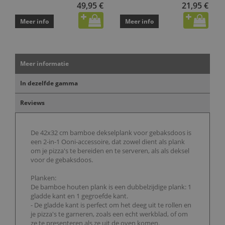
49,95 €
21,95 €
Meer info
Meer info
Meer informatie
In dezelfde gamma
Reviews
De 42x32 cm bamboe dekselplank voor gebaksdoos is
een 2-in-1 Ooni-accessoire, dat zowel dient als plank
om je pizza's te bereiden en te serveren, als als deksel
voor de gebaksdoos.
Planken:
De bamboe houten plank is een dubbelzijdige plank: 1
gladde kant en 1 gegroefde kant.
- De gladde kant is perfect om het deeg uit te rollen en
je pizza's te garneren, zoals een echt werkblad, of om
ze te presenteren als ze uit de oven komen.