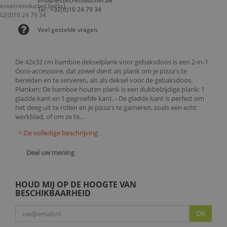
info@lessecretsduchef.be
Tel : +32(0)10 24 79 34
Veel gestelde vragen
De 42x32 cm bamboe dekselplank voor gebaksdoos is een 2-in-1
Ooni-accessoire, dat zowel dient als plank om je pizza's te
bereiden en te serveren, als als deksel voor de gebaksdoos.
Planken: De bamboe houten plank is een dubbelzijdige plank: 1
gladde kant en 1 gegroefde kant. - De gladde kant is perfect om
het deeg uit te rollen en je pizza's te garneren, zoals een echt
werkblad, of om ze te...
> Zie volledige beschrijving
Deel uw mening
HOUD MIJ OP DE HOOGTE VAN
BESCHIKBAARHEID
OK