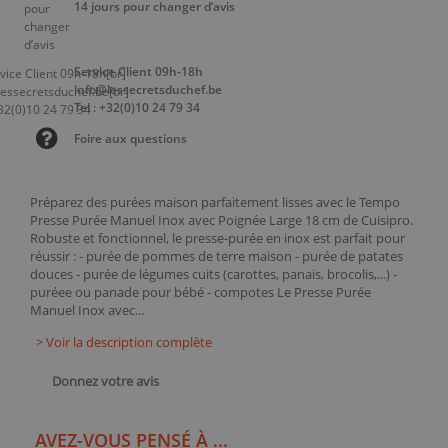
14 jours pour changer d’avis
Service Client 09h-18h
info@lessecretsduchef.be
Tel : +32(0)10 24 79 34
Foire aux questions
Préparez des purées maison parfaitement lisses avec le Tempo
Presse Purée Manuel Inox avec Poignée Large 18 cm de Cuisipro.
Robuste et fonctionnel, le presse-purée en inox est parfait pour
réussir : - purée de pommes de terre maison - purée de patates
douces - purée de légumes cuits (carottes, panais, brocolis,...) -
puréee ou panade pour bébé - compotes Le Presse Purée
Manuel Inox avec...
> Voir la description complète
Donnez votre avis
AVEZ-VOUS PENSÉ À ...