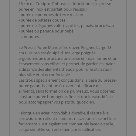
18 cm de Cuisipro. Robuste et fonctionnel, le presse-
purée en inox est parfait pour réussir :
- purée de pommes de terre maison
- purée de patates douces
- purée de légumes cuits (carottes, panais, brocolis,...)
- puréee ou panade pour bébé
- compotes
Le Presse Purée Manuel Inox avec Poignée Large 18
cm Cuisipro est équipé d’une large poignée
ergonomique qui assure une prise en main ferme et un
écrasement sans effort, et permet de garder les mains
à distance des aliments chauds, pour une utilisation
plus sûre et plus confortable.
Les trous spécialement conçus dans la base du presse-
purée garantissent un écrasement efficace des
aliments, sans formation de grumeaux. Vous obtenez
ainsi une purée homogène, fine et onctueuse, idéale
pour accompagner vos plats du quotidien.
Fabriqué en acier inoxydable durable, il résiste à la
corrosion, ne retient ni odeurs ni saveurs et se nettoie
facilement. Il est également compatible lave-vaisselle,
ce qui simplifie son entretien après utilisation.