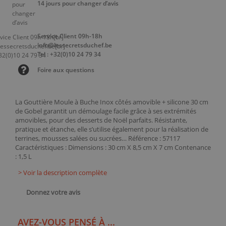
14 jours pour changer d’avis
Service Client 09h-18h
info@lessecretsduchef.be
Tel : +32(0)10 24 79 34
Foire aux questions
La Gouttière Moule à Buche Inox côtés amovible + silicone 30 cm
de Gobel garantit un démoulage facile grâce à ses extrémités
amovibles, pour des desserts de Noël parfaits. Résistante,
pratique et étanche, elle s’utilise également pour la réalisation de
terrines, mousses salées ou sucrées… Référence : 57117
Caractéristiques : Dimensions : 30 cm X 8,5 cm X 7 cm Contenance
: 1,5 L
> Voir la description complète
Donnez votre avis
AVEZ-VOUS PENSÉ À ...