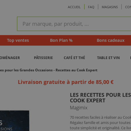
ACCUEIL
FAQ
MAGASINS
CO
ram
Recherche
rapide
Top ventes
Bon Plan %
Bons cadeaux
ROMÉNAGER
PÂTISSERIE
CAFÉ ET THÉ
TABLE ET VIN
es pour les Grandes Occasions - Recettes au Cook Expert
Livraison gratuite à partir de 85,00 €
LES RECETTES POUR LE
COOK EXPERT
Magimix
70 recettes faciles à réaliser au Cook
Régalez famille et amis pour toutes
toute simplicité et originalité. Ce li