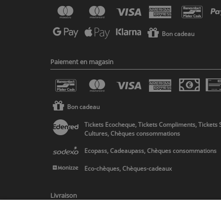
Bon cadeau
Paiement en magasin
Bon cadeau
Tickets Ecocheque, Tickets Compliments, Tickets 
Cultures, Chèques consommations
Ecopass, Cadeaupass, Chèques consommations
Eco-chèques, Chèques-cadeaux
Livraison