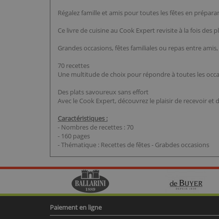
Régalez famille et amis pour toutes les fêtes en préparan
Ce livre de cuisine au Cook Expert revisite à la fois de
Grandes occasions, fêtes familiales ou repas entre amis
70 recettes
Une multitude de choix pour répondre à toutes les occasi
Des plats savoureux sans effort
Avec le Cook Expert, découvrez le plaisir de recevoir et 
Caractéristiques :
- Nombres de recettes : 70
- 160 pages
- Thématique : Recettes de fêtes - Grabdes occasions
Paiement en ligne