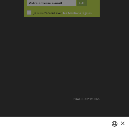
GO
Je suis d'accord avec
les Mentions légales
POWERED BY
WEPIKA
×