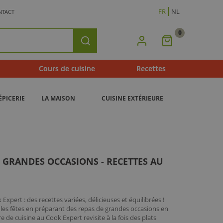
FR
NL
NTACT
0
Mon
Rechercher
Panier
Cours de cuisine
Recettes
ÉPICERIE
LA MAISON
CUISINE EXTÉRIEURE
S GRANDES OCCASIONS - RECETTES AU
 Expert : des recettes variées, délicieuses et équilibrées !
 les fêtes en préparant des repas de grandes occasions en
vre de cuisine au Cook Expert revisite à la fois des plats