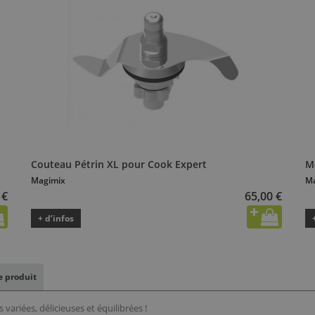
Couteau Pétrin XL pour Cook Expert
M
Magimix
Ma
 €
65,00 €
+ d’infos
le produit
 variées, délicieuses et équilibrées !