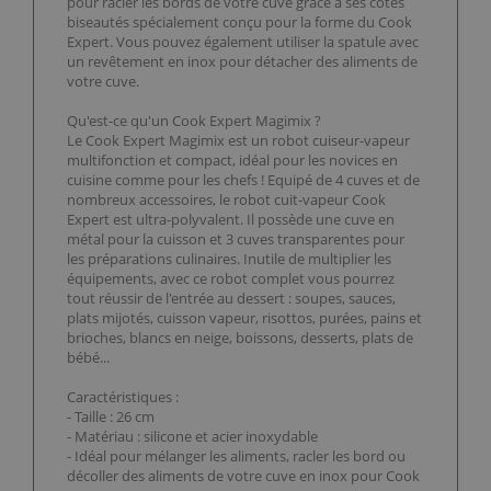
pour racler les bords de votre cuve grâce à ses côtés
biseautés spécialement conçu pour la forme du Cook
Expert. Vous pouvez également utiliser la spatule avec
un revêtement en inox pour détacher des aliments de
votre cuve.
Qu'est-ce qu'un Cook Expert Magimix ?
Le Cook Expert Magimix est un robot cuiseur-vapeur
multifonction et compact, idéal pour les novices en
cuisine comme pour les chefs ! Equipé de 4 cuves et de
nombreux accessoires, le robot cuit-vapeur Cook
Expert est ultra-polyvalent. Il possède une cuve en
métal pour la cuisson et 3 cuves transparentes pour
les préparations culinaires. Inutile de multiplier les
équipements, avec ce robot complet vous pourrez
tout réussir de l'entrée au dessert : soupes, sauces,
plats mijotés, cuisson vapeur, risottos, purées, pains et
brioches, blancs en neige, boissons, desserts, plats de
bébé...
Caractéristiques :
- Taille : 26 cm
- Matériau : silicone et acier inoxydable
- Idéal pour mélanger les aliments, racler les bord ou
décoller des aliments de votre cuve en inox pour Cook