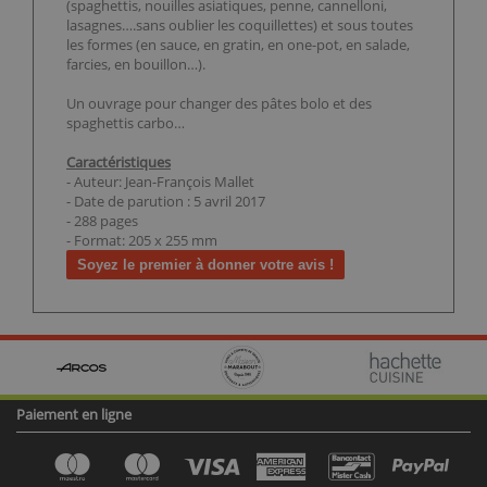
(spaghettis, nouilles asiatiques, penne, cannelloni,
lasagnes….sans oublier les coquillettes) et sous toutes
les formes (en sauce, en gratin, en one-pot, en salade,
farcies, en bouillon…).
Un ouvrage pour changer des pâtes bolo et des
spaghettis carbo…
Caractéristiques
- Auteur: Jean-François Mallet
- Date de parution : 5 avril 2017
- 288 pages
- Format: 205 x 255 mm
Soyez le premier à donner votre avis !
Paiement en ligne