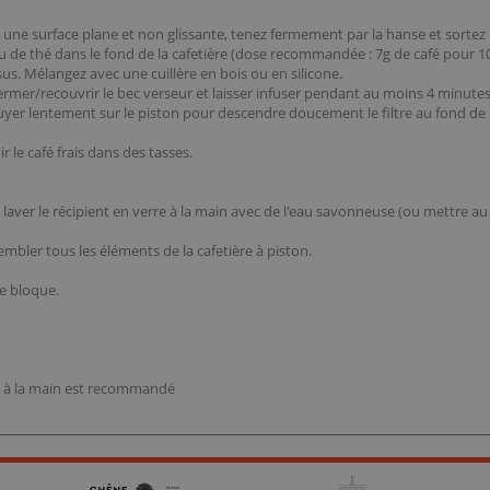
sur une surface plane et non glissante, tenez fermement par la hanse et sortez 
u de thé dans le fond de la cafetière (dose recommandée : 7g de café pour 10
us. Mélangez avec une cuillère en bois ou en silicone.
ermer/recouvrir le bec verseur et laisser infuser pendant au moins 4 minutes
puyer lentement sur le piston pour descendre doucement le filtre au fond d
 le café frais dans des tasses.
 laver le récipient en verre à la main avec de l'eau savonneuse (ou mettre au l
mbler tous les éléments de la cafetière à piston.
se bloque.
age à la main est recommandé