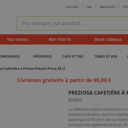
ACCUEIL
FAQ
MAGASINS
CO
ram
Recherche
rapide
Top ventes
Bon Plan %
Bons cadeaux
ROMÉNAGER
PÂTISSERIE
CAFÉ ET THÉ
TABLE ET VIN
sa Cafetière à Piston French Press 35 cl
Livraison gratuite à partir de 85,00 €
PREZIOSA CAFETIÈRE À 
Bialetti
La cafetière à piston Preziosa French
simple d'utilisation, qui vous perm
autre type d'infusion, thé ou tisane
à chaud mais également à froid. Grâc