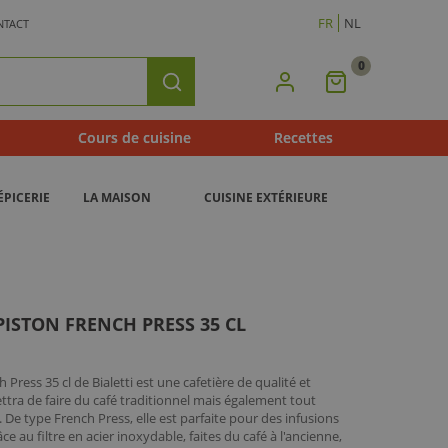
FR
NL
NTACT
0
Mon
Rechercher
Panier
Cours de cuisine
Recettes
ÉPICERIE
LA MAISON
CUISINE EXTÉRIEURE
PISTON FRENCH PRESS 35 CL
 Press 35 cl de Bialetti est une cafetière de qualité et
ettra de faire du café traditionnel mais également tout
. De type French Press, elle est parfaite pour des infusions
e au filtre en acier inoxydable, faites du café à l'ancienne,