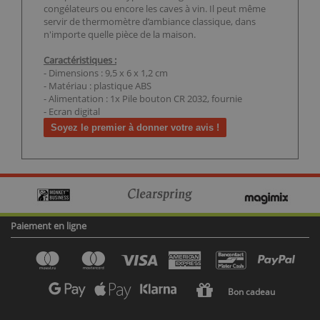
congélateurs ou encore les caves à vin. Il peut même
servir de thermomètre d’ambiance classique, dans
n'importe quelle pièce de la maison.
Caractéristiques :
- Dimensions : 9,5 x 6 x 1,2 cm
- Matériau : plastique ABS
- Alimentation : 1x Pile bouton CR 2032, fournie
- Ecran digital
Soyez le premier à donner votre avis !
Paiement en ligne
Bon cadeau