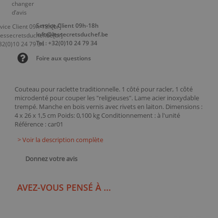
Service Client 09h-18h
info@lessecretsduchef.be
Tel : +32(0)10 24 79 34
Foire aux questions
Couteau pour raclette traditionnelle. 1 côté pour racler, 1 côté
microdenté pour couper les "religieuses". Lame acier inoxydable
trempé. Manche en bois vernis avec rivets en laiton. Dimensions :
4 x 26 x 1,5 cm Poids: 0,100 kg Conditionnement : à l'unité
Référence : car01
> Voir la description complète
Donnez votre avis
AVEZ-VOUS PENSÉ À ...