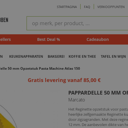
STARTPAGINA
FAQ
VERKOOPPUNTEN
ram
Snel
BBEN
zoeken
ellers
Best Deal %
Cadeaubon
EN
KEUKENAPPARATEN
BAKGEREI
KOFFIE EN THEE
TAFEL EN WIJN
elle 50 mm Opzetstuk Pasta Machine Atlas 150
Gratis levering vanaf 85,00 €
PAPPARDELLE 50 MM OP
Marcato
Het Reginette opzetstuk voor past
heerlijke zelfgemaakte Reginette 
door zigzagranden. Met deze regin
12 mm. De aanbevolen dikte van he