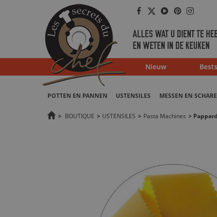
Facebook
Twitter
Youtube
Pinterest
Instag
ALLES WAT U DIENT TE HE
EN WETEN IN DE KEUKEN
Nieuw
Bests
POTTEN EN PANNEN
USTENSILES
MESSEN EN SCHAR
>
BOUTIQUE
>
USTENSILES
>
Pasta Machines
>
Pappard