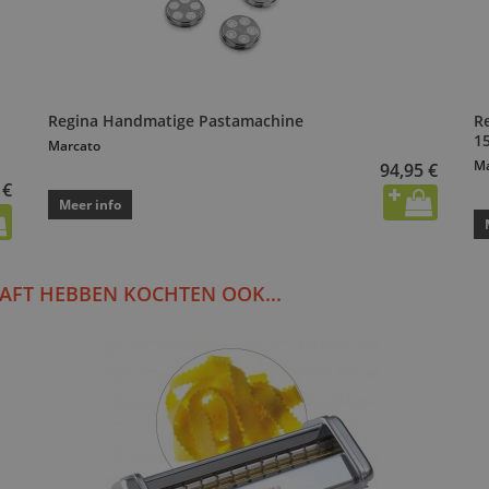
Regina Handmatige Pastamachine
R
1
Marcato
Ma
94,95 €
 €
Meer info
AFT HEBBEN KOCHTEN OOK...