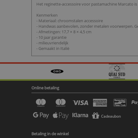
Het reginette-accessoire voor pastamachine Marcato is
Kenmerken
- Materiaal: chroomstalen accessoire
- Handwas aanbevolen, zonder metalen voorwerpen. Geb
- Afmetingen: 17,7 × 8 × 4,5 cm
- 10 jaar garantie
- milieuvriendelijk
- Gemaakt in Italië
Online betaling
Cadeaubon
Betaling in de winkel