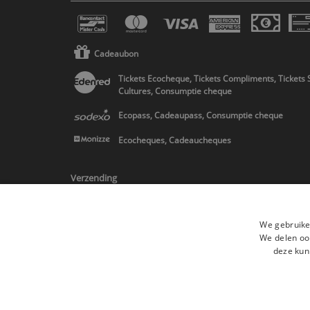
Cadeaubon
Tickets Ecocheque, Tickets Compliments, Tickets 
Cultures, Consumptie cheque
Ecopass, Cadeaupass, Consumptie cheque
Ecocheques, Cadeaucheques
Verzending
We gebruike
We delen ook
deze kun
* Levering in Belgie/Frankrijk/Nederland en in Europa op schatting