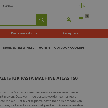
FR
NL
CONTACT
0
Mijn
Zoeken
Winkelmandje
Kookworkshops
Recepten
KRUIDENIERSWINKEL
WONEN
OUTDOOR COOKING
ZETSTUK PASTA MACHINE ATLAS 150
amachine Marcato is een keukenaccessoire waarmee je
kunt maken. Deze verfijnde pasta's worden gemarkeerd
ette-maker kunt u verse platte pasta met een breedte van
t deegblad komt overeen met positie nr. 6 van de regelaar