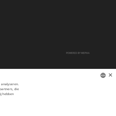
POWERED BY
WEPIKA
×
 analyseren.
partners, die
FRENCH
ij hebben
DUTCH
ENGLISH