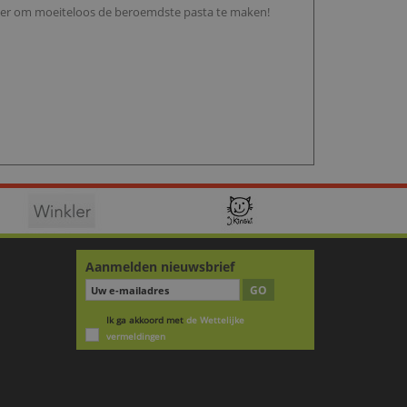
ider om moeiteloos de beroemdste pasta te maken!
Aanmelden nieuwsbrief
GO
Ik ga akkoord met
de Wettelijke
vermeldingen