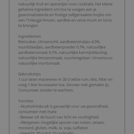
natuurlijk fruit en specerijen voor cocktails, het kleine
geheime ingrediënt om toe te voegen aan je
gearomatiseerde en fruitige zelfgemaakte mojito om
een ??vleugje limoen, aardbei en verse munt en tonic
te brengen.
ingrediënten
Rietsuiker, citroenschil, aardbeienstukjes 4,5%,
muntblaadjes, aardbeienpoeder 0,7%, natuurlijke
aardbeiensmaak 0,7%, natuurlijke karmijnkleuring,
natuurlijke limoensmaak, zuurteregelaar: citroenzuur,
natuurlijke muntsmaak.
Gebruikstips
1 uur laten macereren in 30 cl witte rum. Mix, filter en
voeg 1 liter bruiswater toe. Serveer met gemalen ijs.
Consumeer zonder te wachten.
Functies
- Alcoholmisbruik is gevaarlijk voor uw gezondheid,
consumeer met mate
- Bewaar uit de buurt van licht en vochtigheid
- Allergenen: mogelijke sporen van noten, sesam,
mosterd, gluten, melk, ei, soja, sulfieten
- Gewicht: 95 g (tot 10 cocktails)