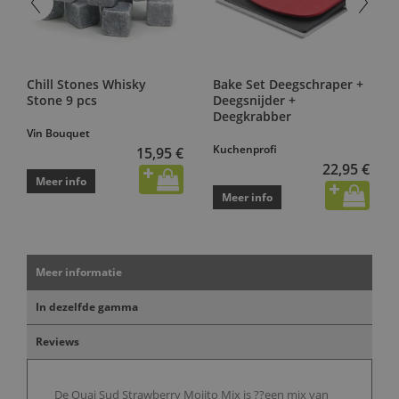
Chill Stones Whisky
Bake Set Deegschraper +
Stone 9 pcs
Deegsnijder +
Deegkrabber
Vin Bouquet
Kuchenprofi
15,95 €
22,95 €
Meer info
Meer info
Meer informatie
In dezelfde gamma
Reviews
De Quai Sud Strawberry Mojito Mix is ??een mix van