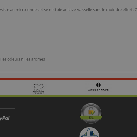
ste au micro-ondes et se nettoie au lave-vaisselle sans le moindre effort. C'es
i les odeurs ni les arômes