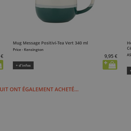
Mug Message Positivi-Tea Vert 340 ml
H
C
Price - Kensington
AS
 €
9,95 €
+ d’infos
UIT ONT ÉGALEMENT ACHETÉ...