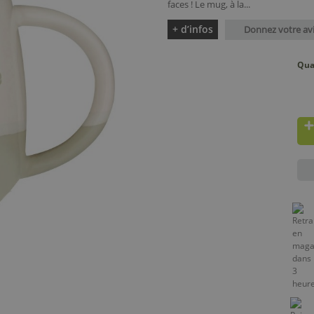
faces ! Le mug, à la...
+ d’infos
Donnez votre av
Qua