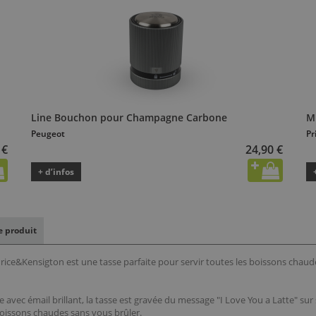
Line Bouchon pour Champagne Carbone
M
Peugeot
Pr
 €
24,90 €
+ d’infos
le produit
rice&Kensigton est une tasse parfaite pour servir toutes les boissons chau
e avec émail brillant, la tasse est gravée du message "I Love You a Latte" sur
oissons chaudes sans vous brûler.