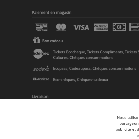
Paiement en magasin
Bon cadeau
Tickets Ecocheque, Tickets Compliments, Tickets 
Cultures, Chèques consommations
Ecopass, Cadeaupass, Chèques consommations
Eco-chèques, Chèques-cadeaux
Livraison
Nous utiliso
partageons
publicité et
* Livraison en Belgique/France/Pays-Bas et partout en Europe sur 
o