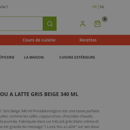
FR
NL
NTACT
0
Mon
Rechercher
Panier
Cours de cuisine
Recettes
ÉPICERIE
LA MAISON
CUISINE EXTÉRIEURE
OU A LATTE GRIS BEIGE 340 ML
" Gris Beige 340 ml Price&Kensigton est une tasse parfaite
audes, comme les cafés, cappuccinos, chocolats chauds,
 journée. Fabriquée dans un très joli grès blanc crème et
asse est gravée du message "I Love You a Latte" sur ses deux