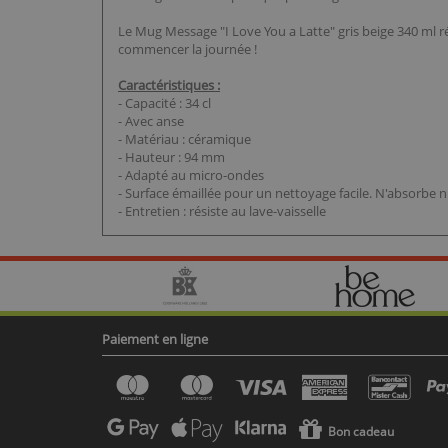
Le Mug Message "I Love You a Latte" gris beige 340 ml rési
commencer la journée !
Caractéristiques :
- Capacité : 34 cl
- Avec anse
- Matériau : céramique
- Hauteur : 94 mm
- Adapté au micro-ondes
- Surface émaillée pour un nettoyage facile. N'absorbe n
- Entretien : résiste au lave-vaisselle
Paiement en ligne
Bon cadeau