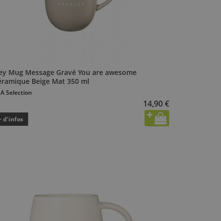
ey Mug Message Gravé You are awesome
éramique Beige Mat 350 ml
A Selection
14,90 €
+ d’infos