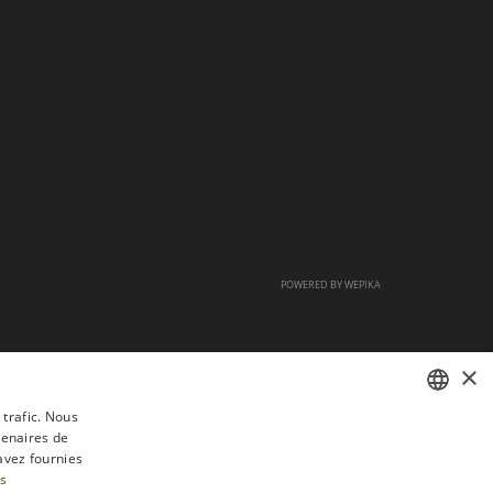
POWERED BY
WEPIKA
×
 trafic. Nous
tenaires de
FRENCH
avez fournies
DUTCH
us