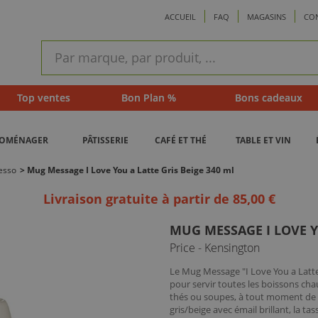
ACCUEIL
FAQ
MAGASINS
CO
ram
Recherche
rapide
Top ventes
Bon Plan %
Bons cadeaux
ROMÉNAGER
PÂTISSERIE
CAFÉ ET THÉ
TABLE ET VIN
esso
>
Mug Message I Love You a Latte Gris Beige 340 ml
Livraison gratuite à partir de 85,00 €
MUG MESSAGE I LOVE Y
Price - Kensington
Le Mug Message "I Love You a Latte
pour servir toutes les boissons ch
thés ou soupes, à tout moment de la
gris/beige avec émail brillant, la t