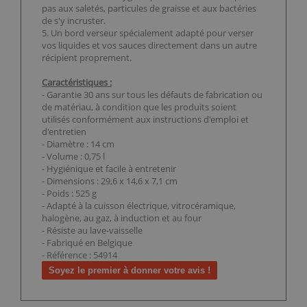
pas aux saletés, particules de graisse et aux bactéries
de s'y incruster.
5. Un bord verseur spécialement adapté pour verser
vos liquides et vos sauces directement dans un autre
récipient proprement.
Caractéristiques :
- Garantie 30 ans sur tous les défauts de fabrication ou
de matériau, à condition que les produits soient
utilisés conformément aux instructions d'emploi et
d'entretien
- Diamètre : 14 cm
- Volume : 0,75 l
- Hygiénique et facile à entretenir
- Dimensions : 29,6 x 14,6 x 7,1 cm
- Poids : 525 g
- Adapté à la cuisson électrique, vitrocéramique,
halogène, au gaz, à induction et au four
- Résiste au lave-vaisselle
- Fabriqué en Belgique
- Référence : 54914
Soyez le premier à donner votre avis !