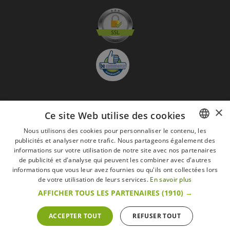
×
S'abonner à la Newsletter
Ce site Web utilise des cookies
GO
Nous utilisons des cookies pour personnaliser le contenu, les
publicités et analyser notre trafic. Nous partageons également des
FRENCH
Je suis d'accord avec
les Mentions légales
informations sur votre utilisation de notre site avec nos partenaires
DUTCH
de publicité et d'analyse qui peuvent les combiner avec d'autres
informations que vous leur avez fournies ou qu'ils ont collectées lors
Toutes les marques
Conditions générales
Mentions légales
ENGLISH
de votre utilisation de leurs services.
En savoir plus
Retour & Droit de rétractation
FAQ
Recrutement
AFFICHER TOUS LES PARTENAIRES
(1910) →
Tous droits réservés © 2017 Les Secrets du Chef | Tous les prix indiqués sur le site
s'entendent toutes taxes comprises.
Conformément au livre VI « Pratiques du marché et protection du consommateur » du
ACCEPTER TOUT
REFUSER TOUT
Code belge de droit économique.
Le Client agissant en tant que consommateur dispose d’un droit de