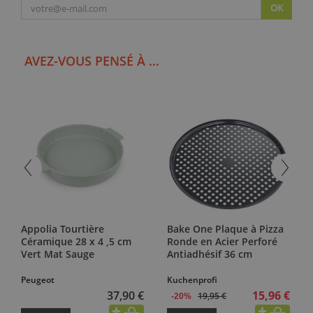
OK
AVEZ-VOUS PENSÉ À ...
Appolia Tourtière
Bake One Plaque à Pizza
Céramique 28 x 4 ,5 cm
Ronde en Acier Perforé
Vert Mat Sauge
Antiadhésif 36 cm
Peugeot
Kuchenprofi
37,90 €
15,96 €
19,95 €
-20%