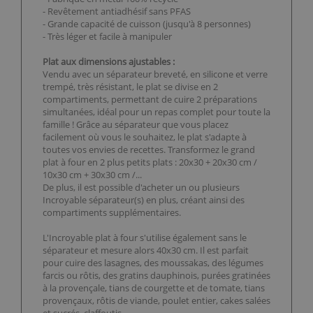
- Revêtement antiadhésif sans PFAS
- Grande capacité de cuisson (jusqu'à 8 personnes)
- Très léger et facile à manipuler
Plat aux dimensions ajustables :
Vendu avec un séparateur breveté, en silicone et verre
trempé, très résistant, le plat se divise en 2
compartiments, permettant de cuire 2 préparations
simultanées, idéal pour un repas complet pour toute la
famille ! Grâce au séparateur que vous placez
facilement où vous le souhaitez, le plat s'adapte à
toutes vos envies de recettes. Transformez le grand
plat à four en 2 plus petits plats : 20x30 + 20x30 cm /
10x30 cm + 30x30 cm /...
De plus, il est possible d'acheter un ou plusieurs
Incroyable séparateur(s) en plus, créant ainsi des
compartiments supplémentaires.
L'Incroyable plat à four s'utilise également sans le
séparateur et mesure alors 40x30 cm. Il est parfait
pour cuire des lasagnes, des moussakas, des légumes
farcis ou rôtis, des gratins dauphinois, purées gratinées
à la provençale, tians de courgette et de tomate, tians
provençaux, rôtis de viande, poulet entier, cakes salées