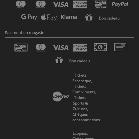
Bon cadeau
Paiement en magasin
Bon cadeau
Tickets
Ecocheque,
Tickets
Compliments,
Tickets
Sports &
Cultures,
Chèques
consommations
Ecopass,
Cadeaupass,