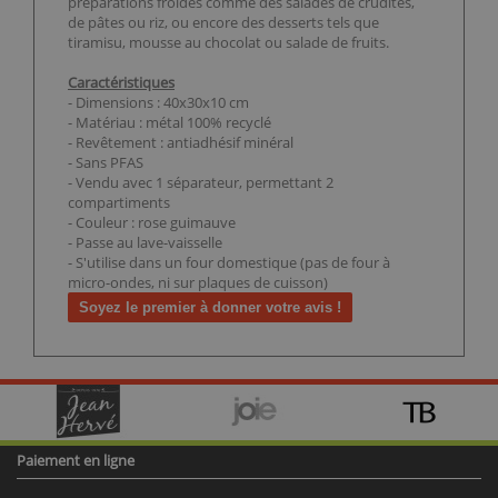
préparations froides comme des salades de crudités,
de pâtes ou riz, ou encore des desserts tels que
tiramisu, mousse au chocolat ou salade de fruits.
Caractéristiques
- Dimensions : 40x30x10 cm
- Matériau : métal 100% recyclé
- Revêtement : antiadhésif minéral
- Sans PFAS
- Vendu avec 1 séparateur, permettant 2
compartiments
- Couleur : rose guimauve
- Passe au lave-vaisselle
- S'utilise dans un four domestique (pas de four à
micro-ondes, ni sur plaques de cuisson)
Soyez le premier à donner votre avis !
Paiement en ligne