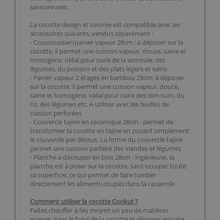
savoureuses.
La cocotte design et colorée est compatible avec les
accessoires suivants, vendus séparément :
- Couscoussier/panier vapeur 28cm : à déposer sur la
cocotte, il permet une cuisson vapeur, douce, saine et
homogène. Idéal pour cuire de la semoule, des
légumes, du poisson et des plats légers et sains
- Panier vapeur 2 étages en bambou 28cm: à déposer
sur la cocotte, il permet une cuisson vapeur, douce,
saine et homogène. Idéal pour cuire des dim-sum, du
riz, des légumes etc. A utiliser avec les feuilles de
cuisson perforées
- Couvercle tajine en céramique 28cm : permet de
transformer la cocotte en tajine en posant simplement
le couvercle par dessus. La forme du couvercle tajine
permet une cuisson parfaite des viandes et légumes
- Planche à découper en bois 28cm : ingénieuse, la
planche est à poser sur la cocotte, sans occuper toute
sa superficie, ce qui permet de faire tomber
directement les aliments coupés dans la casserole
Comment utiliser la cocotte Cookut ?
Faites chauffer à feu moyen un peu de matières
grasses dans le fond de la cocotte et déposez ensuite