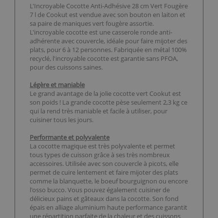
L'Incroyable Cocotte Anti-Adhésive 28 cm Vert Fougère
7 l de Cookut est vendue avec son bouton en laiton et
sa paire de maniques vert fougère assortie.
L'incroyable cocotte est une casserole ronde anti-
adhérente avec couvercle, idéale pour faire mijoter des
plats, pour 6 à 12 personnes. Fabriquée en métal 100%
recyclé, l'incroyable cocotte est garantie sans PFOA,
pour des cuissons saines.
Légère et maniable
Le grand avantage de la jolie cocotte vert Cookut est
son poids ! La grande cocotte pèse seulement 2,3 kg ce
qui la rend très maniable et facile à utiliser, pour
cuisiner tous les jours.
Performante et polyvalente
La cocotte magique est très polyvalente et permet
tous types de cuisson grâce à ses très nombreux
accessoires. Utilisée avec son couvercle à picots, elle
permet de cuire lentement et faire mijoter des plats
comme la blanquette, le boeuf bourguignon ou encore
l'osso bucco. Vous pouvez également cuisiner de
délicieux pains et gâteaux dans la cocotte. Son fond
épais en alliage aluminium haute performance garantit
une répartition parfaite de la chaleur et des cuissons