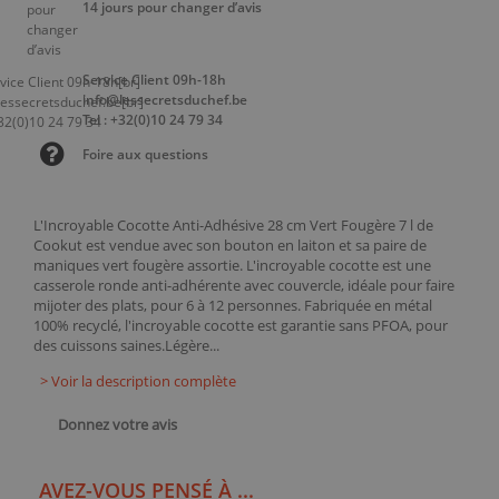
14 jours pour changer d’avis
Service Client 09h-18h
info@lessecretsduchef.be
Tel : +32(0)10 24 79 34
Foire aux questions
L'Incroyable Cocotte Anti-Adhésive 28 cm Vert Fougère 7 l de
Cookut est vendue avec son bouton en laiton et sa paire de
maniques vert fougère assortie. L'incroyable cocotte est une
casserole ronde anti-adhérente avec couvercle, idéale pour faire
mijoter des plats, pour 6 à 12 personnes. Fabriquée en métal
100% recyclé, l'incroyable cocotte est garantie sans PFOA, pour
des cuissons saines.Légère...
> Voir la description complète
Donnez votre avis
AVEZ-VOUS PENSÉ À ...