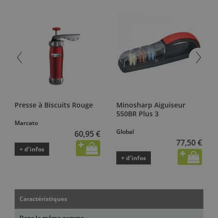
Presse à Biscuits Rouge
Minosharp Aiguiseur
550BR Plus 3
Marcato
Global
60,95 €
77,50 €
+ d’infos
+ d’infos
Caractéristiques
Dans la même gamme