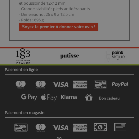
et poussoir de 12x12 mm
- Grande stabilité : pieds antidérapants
- Dimensions : 26 x 9 x 12,5 cm
- Poids : 695 g
Soyez le premier à donner votre avis !
Paiement en ligne
Bon cadeau
Paiement en magasin