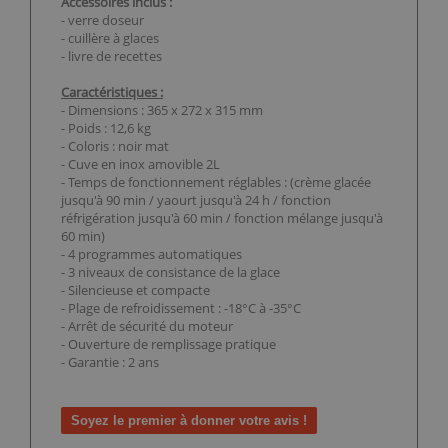
Accessoires inclus :
- verre doseur
- cuillère à glaces
- livre de recettes
Caractéristiques :
- Dimensions : 365 x 272 x 315 mm
- Poids : 12,6 kg
- Coloris : noir mat
- Cuve en inox amovible 2L
- Temps de fonctionnement réglables : (crème glacée
jusqu'à 90 min / yaourt jusqu'à 24 h / fonction
réfrigération jusqu'à 60 min / fonction mélange jusqu'à
60 min)
- 4 programmes automatiques
- 3 niveaux de consistance de la glace
- Silencieuse et compacte
- Plage de refroidissement : -18°C à -35°C
- Arrêt de sécurité du moteur
- Ouverture de remplissage pratique
- Garantie : 2 ans
Soyez le premier à donner votre avis !