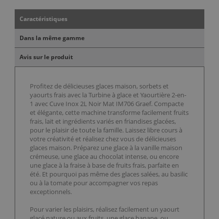
Caractéristiques
Dans la même gamme
Avis sur le produit
Profitez de délicieuses glaces maison, sorbets et
yaourts frais avec la Turbine à glace et Yaourtière 2-en-
1 avec Cuve Inox 2L Noir Mat IM706 Graef. Compacte
et élégante, cette machine transforme facilement fruits
frais, lait et ingrédients variés en friandises glacées,
pour le plaisir de toute la famille. Laissez libre cours à
votre créativité et réalisez chez vous de délicieuses
glaces maison. Préparez une glace à la vanille maison
crémeuse, une glace au chocolat intense, ou encore
une glace à la fraise à base de fruits frais, parfaite en
été. Et pourquoi pas même des glaces salées, au basilic
ou à la tomate pour accompagner vos repas
exceptionnels.
Pour varier les plaisirs, réalisez facilement un yaourt
glacé nature ou aux fruits, une glace banane, ou