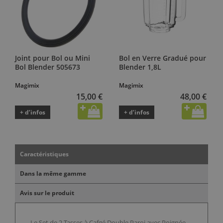
Joint pour Bol ou Mini
Bol en Verre Gradué pour
Bol Blender 505673
Blender 1,8L
Magimix
Magimix
15,00 €
48,00 €
+ d’infos
+ d’infos
Caractéristiques
Dans la même gamme
Avis sur le produit
Le Set de 2 Tasses à Cafgé Double Paroi avec Poignée