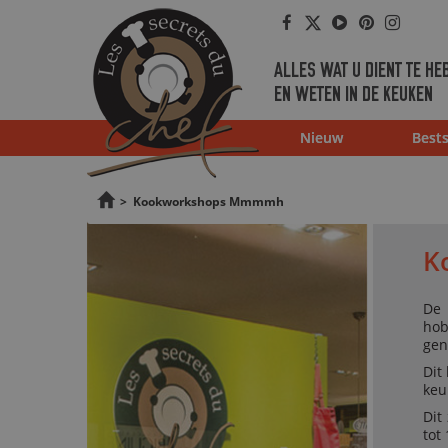
Facebook
Twitter
Youtube
Pinterest
Instag
ALLES WAT U DIENT TE HE
EN WETEN IN DE KEUKEN
Nieuw
Bests
>
Kookworkshops Mmmmh
K
De 
hob
gen
Dit
keu
Dit
tot