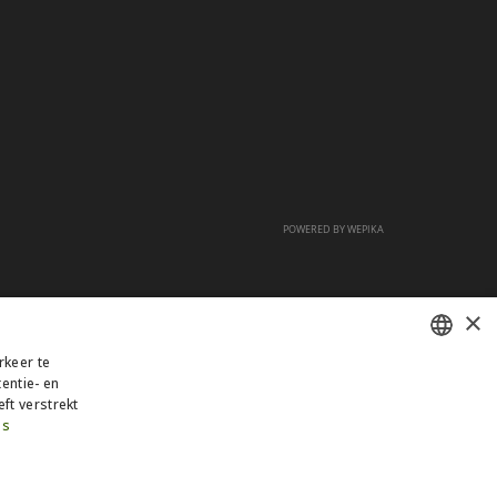
POWERED BY
WEPIKA
×
rkeer te
entie- en
FRENCH
ft verstrekt
DUTCH
us
ENGLISH