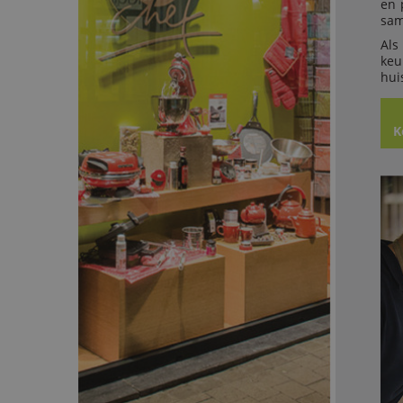
en 
sam
Als
keu
hui
K