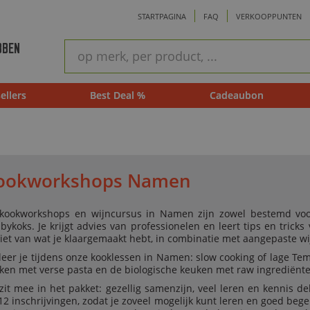
STARTPAGINA
FAQ
VERKOOPPUNTEN
ram
Snel
BBEN
zoeken
ellers
Best Deal %
Cadeaubon
ookworkshops Namen
kookworkshops en wijncursus in Namen zijn zowel bestemd voor
bykoks. Je krijgt advies van professionelen en leert tips en trick
iet van wat je klaargemaakt hebt, in combinatie met aangepaste wi
 leer je tijdens onze kooklessen in Namen: slow cooking of lage Tem
ken met verse pasta en de biologische keuken met raw ingrediënte
 zit mee in het pakket: gezellig samenzijn, veel leren en kennis 
 12 inschrijvingen, zodat je zoveel mogelijk kunt leren en goed be