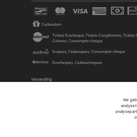
Cadeaubon
Tickets Ecocheque, Tickets Compliments, Tickets 
Cultures, Consumptie cheque
Ecopass, Cadeaupass, Consumptie cheque
Ecocheques, Cadeaucheques
Verzending
We gebr
analyser
analysepart
* Levering in Belgie/Frankrijk/Nederland en in Europa op schatting
o