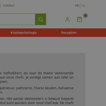
FR
NL
CONTACT
0
Mijn
Zoeken
Winkelmandje
Kookworkshops
Recepten
 liefhebbers als voor de meest veeleisende
s van onze chefs. Je eindigt samen aan tafel en
jnen.
pératuur, patisserie, Thaise keuken, Italiaanse
n.
delen. Het aantal deelnemers is bewust beperkt
geleid kunt worden door onze chef-kok. De chefs