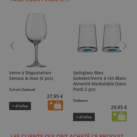
Verre à Dégustation
Splitglass Bleu
Sensus & Inao (6 pcs)
Gobelet/Verre à Vin Blanc
Aimanté Modulable (Sans
Pied) 2 pcs
Schott Zwiesel
27,95 €
Trebonn
+ d’infos
29,95 €
+ d’infos
LES CLIENTS QUI ONT ACHETÉ CE PRODUIT