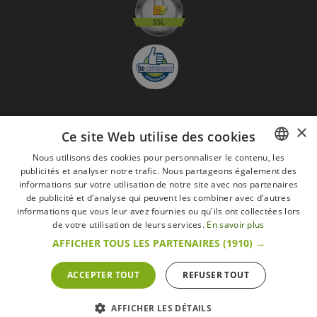
×
S'abonner à la Newsletter
Ce site Web utilise des cookies
GO
Nous utilisons des cookies pour personnaliser le contenu, les
publicités et analyser notre trafic. Nous partageons également des
FRENCH
Je suis d'accord avec
les Mentions légales
informations sur votre utilisation de notre site avec nos partenaires
DUTCH
de publicité et d'analyse qui peuvent les combiner avec d'autres
informations que vous leur avez fournies ou qu'ils ont collectées lors
Toutes les marques
Conditions générales
Mentions légales
ENGLISH
de votre utilisation de leurs services.
En savoir plus
Retour & Droit de rétractation
FAQ
Recrutement
AFFICHER TOUS LES PARTENAIRES
(1910) →
Tous droits réservés © 2017 Les Secrets du Chef | Tous les prix indiqués sur le site
s'entendent toutes taxes comprises.
Conformément au livre VI « Pratiques du marché et protection du consommateur » du
ACCEPTER TOUT
REFUSER TOUT
Code belge de droit économique.
Le Client agissant en tant que consommateur dispose d’un droit de
rétractation.endéans les 14 jours ouvrables, de renoncer à sa commande.
Que faire en cas de litige,
Plus d'infos
AFFICHER LES DÉTAILS