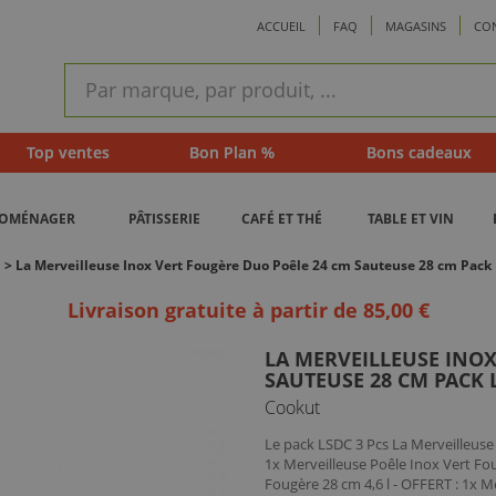
ACCUEIL
FAQ
MAGASINS
CO
ram
Recherche
rapide
Top ventes
Bon Plan %
Bons cadeaux
ROMÉNAGER
PÂTISSERIE
CAFÉ ET THÉ
TABLE ET VIN
>
La Merveilleuse Inox Vert Fougère Duo Poêle 24 cm Sauteuse 28 cm Pack
Livraison gratuite à partir de 85,00 €
LA MERVEILLEUSE INOX
SAUTEUSE 28 CM PACK 
Cookut
Le pack LSDC 3 Pcs La Merveilleuse 
1x Merveilleuse Poêle Inox Vert Fou
Fougère 28 cm 4,6 l - OFFERT : 1x