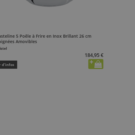
steline 5 Poêle à Frire en Inox Brillant 26 cm
oignées Amovibles
istel
184,95 €
+ d’infos