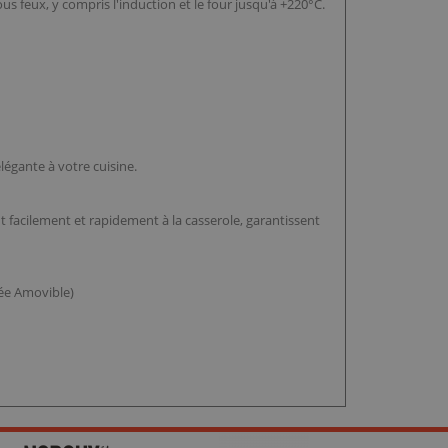
s feux, y compris l'induction et le four jusqu'à +220°C.
légante à votre cuisine.
t facilement et rapidement à la casserole, garantissent
née Amovible)