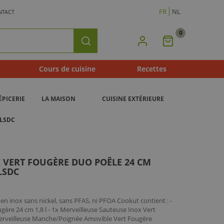
FR
NL
NTACT
0
Mon
Rechercher
Panier
Cours de cuisine
Recettes
ÉPICERIE
LA MAISON
CUISINE EXTÉRIEURE
 LSDC
 VERT FOUGÈRE DUO POÊLE 24 CM
LSDC
en inox sans nickel, sans PFAS, ni PFOA Cookut contient : -
gère 24 cm 1,8 l - 1x Merveilleuse Sauteuse Inox Vert
 Merveilleuse Manche/Poignée Amovible Vert Fougère