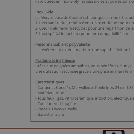
Fabriquées en Inox 3-ply, les casseroles et poêles sans 
Inox 3-Ply
La Merveilleuse de Cookut est fabriquée en inox 3 couch
1. Inox sans nickel, renforcé en cuivre et titane : pour u
2. Cœur d'aluminium recyclé : pour une répartition de la
3. Inox spécial induction : pour une compatibilité parfait
Personnalisable et polyvalente
Le revêtement extérieur arbore une superbe finition bleu
Pratique et ingénieuse
Grâce aux poignées amovibles, vous bénéficiez d'un gain 
une utilisation sécurisée grâce à une prise en main ferm
Caractéristiques
- Contient : 3 pcs (1x Merveilleuse Poêle Inox 24 cm 1,8
- Matériau : inox
- Tous feux : gaz, vitro-céramique, induction, électrique
- Couleur : vert fougère
- Passe au lave-vaisselle
- Garantie : 2 ans