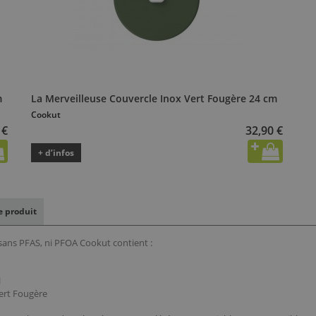
m
La Merveilleuse Couvercle Inox Vert Fougère 24 cm
Cookut
 €
32,90 €
+ d’infos
le produit
 sans PFAS, ni PFOA Cookut contient :
l
ert Fougère