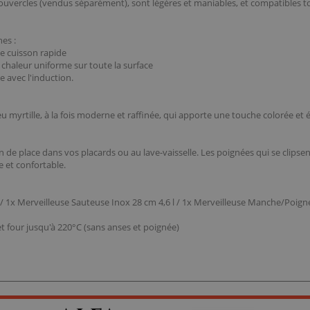
couvercles (vendus séparément), sont légères et maniables, et compatibles tou
es :
ne cuisson rapide
 chaleur uniforme sur toute la surface
e avec l'induction.
 myrtille, à la fois moderne et raffinée, qui apporte une touche colorée et é
de place dans vos placards ou au lave-vaisselle. Les poignées qui se clipsen
e et confortable.
 l / 1x Merveilleuse Sauteuse Inox 28 cm 4,6 l / 1x Merveilleuse Manche/Poig
 et four jusqu'à 220°C (sans anses et poignée)