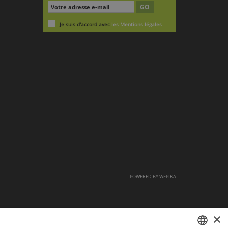
GO
Je suis d'accord avec
les Mentions légales
POWERED BY
WEPIKA
×