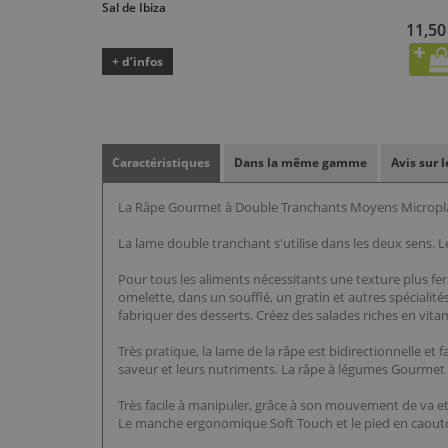
Sal de Ibiza
11,50
+ d’infos
Caractéristiques
Dans la même gamme
Avis sur 
La Râpe Gourmet à Double Tranchants Moyens Microplane
La lame double tranchant s'utilise dans les deux sens. Le 
Pour tous les aliments nécessitants une texture plus f
omelette, dans un soufflé, un gratin et autres spécialit
fabriquer des desserts. Créez des salades riches en vita
Très pratique, la lame de la râpe est bidirectionnelle et f
saveur et leurs nutriments. La râpe à légumes Gourmet M
Très facile à manipuler, grâce à son mouvement de va et v
Le manche ergonomique Soft Touch et le pied en caoutch