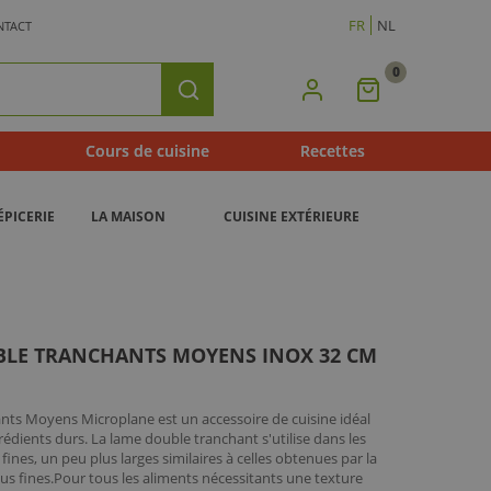
FR
NL
NTACT
0
Mon
Rechercher
Panier
Cours de cuisine
Recettes
ÉPICERIE
LA MAISON
CUISINE EXTÉRIEURE
BLE TRANCHANTS MOYENS INOX 32 CM
ts Moyens Microplane est un accessoire de cuisine idéal
dients durs. La lame double tranchant s'utilise dans les
 fines, un peu plus larges similaires à celles obtenues par la
lus fines.Pour tous les aliments nécessitants une texture