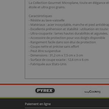
La Collection Gourmet Microplane, toute en élégance et 
étoile et ultra gros grains.
Caractéristiques
- Résiste au lave-vaisselle
- Matériaux : acier inoxydable, manche et pied antidéra
- Excellente préhension et stabilité : utilisation en toute
- Ultra-coupante : lames hautes durabilités et aiguisées
- Accessoire de protection pour vos doigts disponible
- Rangement facile dans son étui de protection
- Coupe nette et précise sans effort
- Peut être suspendue
- Dimensions : 31,2 cm x 7,5 cm x 3 cm
- Surface de coupe exacte : 12,6 cm x 6 cm
- Fabriquée aux Etats-Unis
Paiement en ligne