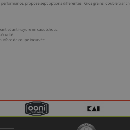
performance, propose sept options différentes : Gros grains, double trancha
pant et anti-rayure en caoutchouc
 sécurité
, surface de coupe incurvée