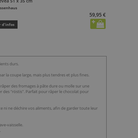
évéa 51 x 35 cm
ssenhaus
59,95 €
+ d’infos
ents durs.
par la coupe large, mais plus tendres et plus fines.
r râper des fromages à pâte dure ou molle sur une
 des "röstis". Parfait pour râper le chocolat pour
ète ni ne déchire vos aliments, afin de garder toute leur
ave-vaisselle.
.