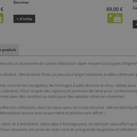
H
Benriner
Za
 €
69,00 €
+ d’infos
le produit
 est un accessoire de cuisine idéal pour râper moyen tous types d'ingrédi
résultat : des lanières fines, un peu plus larges similaires à celles obtenues 
erme, comme les courgettes, les fromages à pâte dure ou le chou. Idéale pou
és culinaires. Pour couper des oignons et pommes de terre pour confectionner
mines avec des carottes ou radis pour des salades riches en vitamines.
acilite son utilisation, dans les deux sens, en toute sécurité : elle ne déchiqu
icroplane assure une coupe nette et précise sans effort !
ient, et à entretenir, cette râpe à fromage peut se nettoyer sans effort au l
ouc assurent une prise en main sûre et une grande souplesse d'utilisation