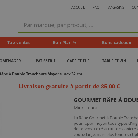
ACCUEIL
FAQ
MAGASINS
CO
ram
Recherche
rapide
Top ventes
Bon Plan %
Bons cadeaux
ROMÉNAGER
PÂTISSERIE
CAFÉ ET THÉ
TABLE ET VIN
âpe à Double Tranchants Moyens Inox 32 cm
Livraison gratuite à partir de 85,00 €
GOURMET RÂPE À DOU
Microplane
La Râpe Gourmet à Double Tranchan
pour râper moyen tous types d'ingré
deux sens. Le résultat : des lanières
coupe large, mais plus tendres et p