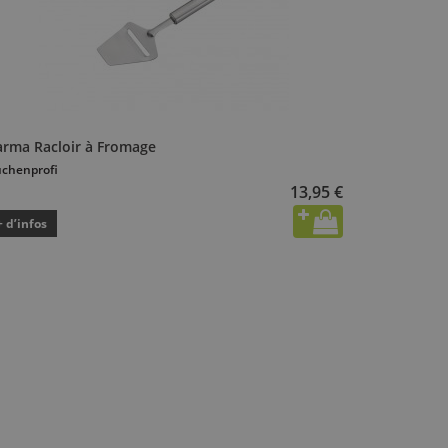
arma Racloir à Fromage
chenprofi
13,95 €
+ d’infos