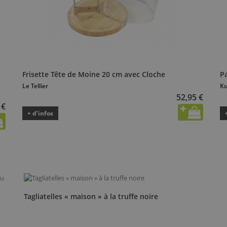
+
Frisette Tête de Moine 20 cm avec Cloche
P
Le Tellier
Ku
52,95 €
 €
+ d’infos
Tagliatelles « maison » à la truffe noire