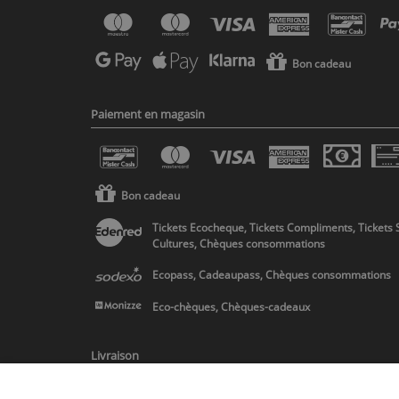
Bon cadeau
Paiement en magasin
Bon cadeau
Tickets Ecocheque, Tickets Compliments, Tickets 
Cultures, Chèques consommations
Ecopass, Cadeaupass, Chèques consommations
Eco-chèques, Chèques-cadeaux
Livraison