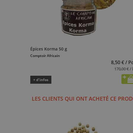
Épices Korma 50 g
Comptoir Africain
8,50 € / P
170,00 € / 
+ d’infos
LES CLIENTS QUI ONT ACHETÉ CE PROD