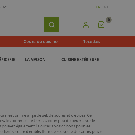
FR
NL
NTACT
0
Mon
Rechercher
Panier
Cours de cuisine
Recettes
ÉPICERIE
LA MAISON
CUISINE EXTÉRIEURE
cain est un mélange de sel, de sucres et d'épices. Ce
es, les pommes de terre avec un peu de beurre, sur le
s pouvez également l'ajouter à vos chicons pour les
rédients: sucre d'érable, fleur de sel, sucre de canne, poivre