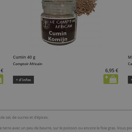
Cumin 40 g
Mé
Comptoir Africain
Ca
 €
6,95 €
+ d’infos
e sel, de sucres et d'épices.
 terre avec un peu de beurre, sur le poisson ou encore le foie gras. Vous po