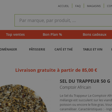
ACCUEIL
FAQ
MAGASINS
CO
ram
Recherche
rapide
Top ventes
Bon Plan %
Bons cadeaux
ROMÉNAGER
PÂTISSERIE
CAFÉ ET THÉ
TABLE ET VIN
Livraison gratuite à partir de 85,00 €
SEL DU TRAPPEUR 50 G
Comptoir Africain
Le Sel du Trappeur Le Comptoir Afri
mélange est succulent sur les viand
poisson ou encore le foie gras. Vou
caraméliser. Caractéristiques : - Ing