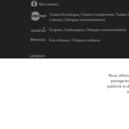
Bon cadeau
Tickets Ecocheque, Tickets Compliments, Tickets 
Cultures, Chèques consommations
Ecopass, Cadeaupass, Chèques consommations
Eco-chèques, Chèques-cadeaux
Livraison
Nous utiliso
partageons
publicité et
* Livraison en Belgique/France/Pays-Bas et partout en Europe sur 
o
Toutes les marques
Conditions générale
Tous droits réservés © 2017 Les Secrets du Chef | Tous les prix indiqués
Conformément au livre VI « Pratiques du marché et protection du cons