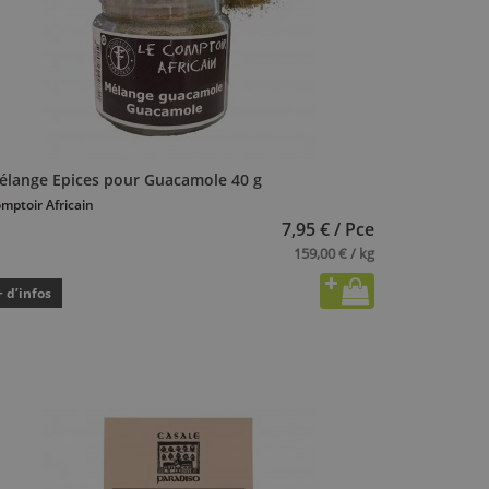
élange Epices pour Guacamole 40 g
mptoir Africain
7,95 € / Pce
159,00 € / kg
+ d’infos