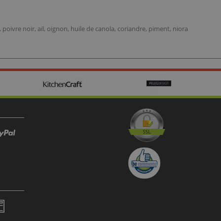
, poivre noir, ail, oignon, huile de canola, coriandre, piment, niora