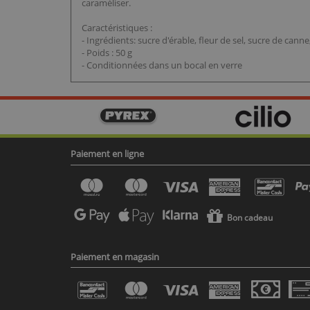
caraméliser.
Caractéristiques :
- Ingrédients: sucre d'érable, fleur de sel, sucre de canne
- Poids : 50 g
- Conditionnées dans un bocal en verre
Paiement en ligne
Bon cadeau
Paiement en magasin