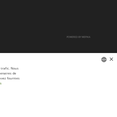
POWERED BY
WEPIKA
×
 trafic. Nous
tenaires de
FRENCH
avez fournies
DUTCH
us
ENGLISH
tractation
FAQ
Recrutement