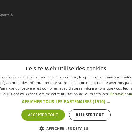
Sports &
Ce site Web utilise des cookies
ns des cookies pour personnaliser le contenu, les publicités et analyser notre
 également des informations sur votre utilisation de notre site avec nos par
 d'analyse qui peuvent les combiner avec d'autres informations que vous leur 
devis
u qu'ils ont collectées lors de votre utilisation de leurs services.
En savoir pl
AFFICHER TOUS LES PARTENAIRES
(1910) →
ACCEPTER TOUT
REFUSER TOUT
s
Mentions légales
Retour & Droit de ré
 sur le site s'entendent toutes taxes comprises.
AFFICHER LES DÉTAILS
ommateur » du Code belge de droit économique.