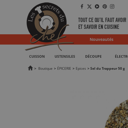
Facebook
Twitter
YouTube
Pinterest
Instag
TOUT CE QU'IL FAUT AVOIR
ET SAVOIR EN CUISINE
Nouveautés
CUISSON
USTENSILES
DÉCOUPE
ÉLECT
>
Boutique
>
ÉPICERIE
>
Epices
>
Sel du Trappeur 50 g