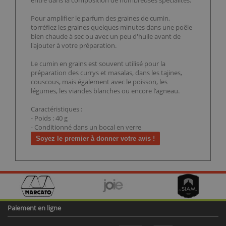
entre dans la composition de nombreuses spécialités.
Pour amplifier le parfum des graines de cumin,
torréfiez les graines quelques minutes dans une poêle
bien chaude à sec ou avec un peu d'huile avant de
l'ajouter à votre préparation.
Le cumin en grains est souvent utilisé pour la
préparation des currys et masalas, dans les tajines,
couscous, mais également avec le poisson, les
légumes, les viandes blanches ou encore l'agneau.
Caractéristiques :
- Poids : 40 g
- Conditionné dans un bocal en verre
Soyez le premier à donner votre avis !
Paiement en ligne