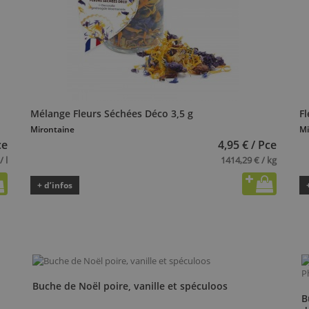
Mélange Fleurs Séchées Déco 3,5 g
Fl
Mirontaine
Mi
ce
4,95 € / Pce
/ l
1414,29 € / kg
+ d’infos
Buche de Noël poire, vanille et spéculoos
B