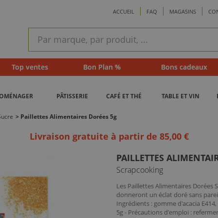
ACCUEIL
FAQ
MAGASINS
CO
ram
Recherche
rapide
Top ventes
Bon Plan %
Bons cadeaux
ROMÉNAGER
PÂTISSERIE
CAFÉ ET THÉ
TABLE ET VIN
Sucre
>
Paillettes Alimentaires Dorées 5g
Livraison gratuite à partir de 85,00 €
PAILLETTES ALIMENTAI
Scrapcooking
Les Paillettes Alimentaires Dorées
donneront un éclat doré sans pareil
Ingrédients : gomme d'acacia E414, 
5g - Précautions d'emploi : refermer