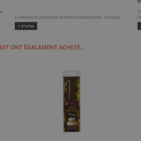
d
ec
V
La recette d'une bûche de Noël exceptionnelle : mousse...
Ch
+ d'infos
UIT ONT ÉGALEMENT ACHETÉ...