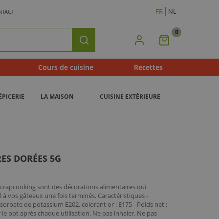
FR
NL
NTACT
0
Mon
Rechercher
Panier
Cours de cuisine
Recettes
ÉPICERIE
LA MAISON
CUISINE EXTÉRIEURE
RES DORÉES 5G
 Scrapcooking sont des décorations alimentaires qui
 à vos gâteaux une fois terminés. Caractéristiques -
sorbate de potassium E202, colorant or : E175 - Poids net :
 le pot après chaque utilisation. Ne pas inhaler. Ne pas