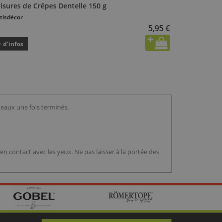
isures de Crêpes Dentelle 150 g
tisdécor
5,95 €
+ d’infos
teaux une fois terminés.
en contact avec les yeux. Ne pas laisser à la portée des