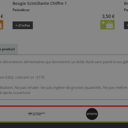
Bougie Scintillante Chiffre 1
Br
Patisdécor
Pa
 €
3,50 €
+ d’infos
le produit
s décorations alimentaires qui donneront un éclat doré sans pareil à vos gâ
um E202, colorant or : E175
lisation. Ne pas inhaler. Ne pas ingérer de grosses quantités. Ne pas mettre 
ité après ouverture