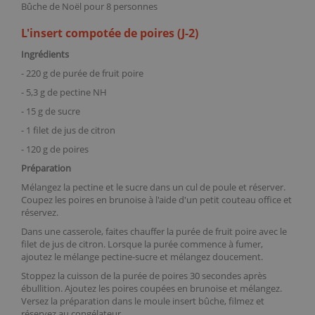
Bûche de Noël pour 8 personnes
L'insert compotée de poires (J-2)
Ingrédients
- 220 g de
purée de fruit poire
- 5,3 g de
pectine NH
- 15 g de sucre
- 1 filet de jus de citron
- 120 g de poires
Préparation
Mélangez la
pectine
et le sucre dans un
cul de poule
et réserver.
Coupez les poires en brunoise à l'aide d'un petit
couteau office
et
réservez.
Dans une casserole, faites chauffer la
purée de fruit poire
avec le
filet de jus de citron. Lorsque la purée commence à fumer,
ajoutez le mélange pectine-sucre et mélangez doucement.
Stoppez la cuisson de la purée de poires 30 secondes après
ébullition. Ajoutez les poires coupées en brunoise et mélangez.
Versez la préparation dans le
moule insert
bûche, filmez et
réservez au congélateur.