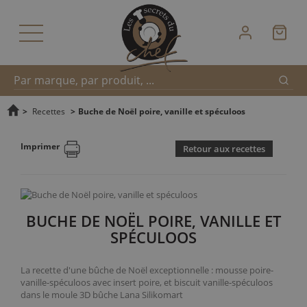
Reche
Recherche
>
Recettes
>
Buche de Noël poire, vanille et spéculoos
Imprimer
Retour aux recettes
rapide
BUCHE DE NOËL POIRE, VANILLE ET
SPÉCULOOS
La recette d'une bûche de Noël exceptionnelle : mousse poire-
vanille-spéculoos avec insert poire, et biscuit vanille-spéculoos
dans le moule 3D bûche Lana Silikomart