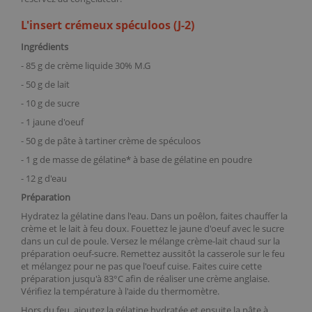
L'insert crémeux spéculoos (J-2)
Ingrédients
- 85 g de crème liquide 30% M.G
- 50 g de lait
- 10 g de sucre
- 1 jaune d'oeuf
- 50 g de
pâte à tartiner crème de spéculoos
- 1 g de masse de gélatine* à base de
gélatine en poudre
- 12 g d'eau
Préparation
Hydratez la gélatine dans l'eau. Dans un
poêlon
, faites chauffer la
crème et le lait à feu doux. Fouettez le jaune d'oeuf avec le sucre
dans un cul de poule. Versez le mélange crème-lait chaud sur la
préparation oeuf-sucre. Remettez aussitôt la casserole sur le feu
et mélangez pour ne pas que l'oeuf cuise. Faites cuire cette
préparation jusqu'à 83°C afin de réaliser une crème anglaise.
Vérifiez la température à l'aide du
thermomètre
.
Hors du feu, ajoutez la gélatine hydratée et ensuite la
pâte à