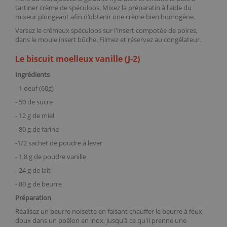
tartiner crème de spéculoos
. Mixez la préparatin à l'aide du
mixeur plongeant
afin d'obtenir une crème bien homogène.
Versez le crémeux spéculoos sur l'insert compotée de poires,
dans le
moule insert bûche
. Filmez et réservez au congélateur.
Le biscuit moelleux vanille (J-2)
Ingrédients
- 1 oeuf (60g)
- 50 de sucre
- 12 g de miel
- 80 g de farine
-1/2 sachet de
poudre à lever
- 1,8 g de
poudre vanille
- 24 g de lait
- 80 g de beurre
Préparation
Réalisez un beurre noisette en faisant chauffer le beurre à feux
doux dans un
poêlon en inox
, jusqu'à ce qu'il prenne une