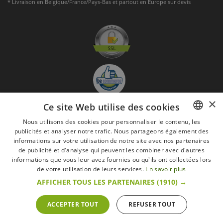
* Livraison en Belgique/France/Pays-Bas et partout en Europe sur devis
×
Ce site Web utilise des cookies
Nous utilisons des cookies pour personnaliser le contenu, les
S'abonner à la Newsletter
publicités et analyser notre trafic. Nous partageons également des
FRENCH
GO
informations sur votre utilisation de notre site avec nos partenaires
DUTCH
de publicité et d'analyse qui peuvent les combiner avec d'autres
informations que vous leur avez fournies ou qu'ils ont collectées lors
Je suis d'accord avec
les Mentions légales
ENGLISH
de votre utilisation de leurs services.
En savoir plus
AFFICHER TOUS LES PARTENAIRES
(1910) →
Toutes les marques
Conditions générales
Mentions légales
Retour & Droit de rétractation
FAQ
Recrutement
ACCEPTER TOUT
REFUSER TOUT
Tous droits réservés © 2017 Les Secrets du Chef | Tous les prix indiqués sur le site
s'entendent toutes taxes comprises.
Conformément au livre VI « Pratiques du marché et protection du consommateur » du