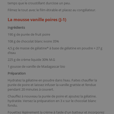
temps que le croustillant durcisse un peu.
Filmez le tout avec le
film étirable
et placez au congélateur.
La mousse vanille poires (J-1)
Ingrédients
190 g de
purée de fruit poire
108 g de chocolat blanc ivoire 35%
4,5 g de masse de gélatine* à base de
gélatine en poudre
+ 27 g
d'eau
225 g de crème liquide 30% M.G
1
gousse de vanille de Madagascar bio
Préparation
Hydratez la gélatine en poudre dans l'eau. Faites chauffer la
purée de poire et laissez infuser la vanille grattée et fendue
pendant 20 minutes à couvert.
Chauffez à nouveau la purée de poire et ajoutez la gélatine.
hydratée. Versez la préparation en 3 x sur le chocolat blanc
fondu.
Fouettez légèrement la crème à l'aide d'un batteur et incorporez