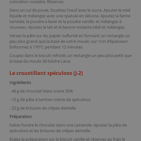
coloration noisette. Réservez.
Dans un
cul de poule
, fouettez l'oeuf avec le sucre. Ajouter le miel
liquide et mélangez avec une
spatule en silicone
. Ajoutez la farine
tamisée, la
poudre à lever
et la
poudre vanille
, et mélangez à
nouveau. Ajoutez le lait et le beurre noisette tiédi et mélangez.
Versez la pâte sur du
papier sulfurisé
en formant un rectangle un
peu plus grand que la base de votre moule, sur 1cm d'épaisseur.
Enfournez à 170°C pendant 12 minutes.
Coupez dans le biscuit refroidi, un rectangle un peu plus petit que
la base du
moule 3D bûche Lan
a.
Le croustillant spéculoos (J-2)
Ingrédients
- 40 g de
chocolat blanc ivoire 35%
- 15 g de
pâte à tartiner crème de spéculoos
- 22 g de
brisures de crêpes dentelle
Préparation
Faites fondre le chocolat dans une casserole. Ajoutez la pâte de
spéculoos et les brisures de crêpes dentelle.
Etalez la préparation sur le biscuit vanille et réservez au frais le