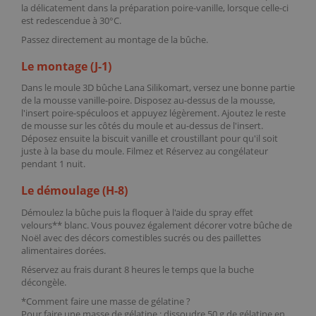
la délicatement dans la préparation poire-vanille, lorsque celle-ci
est redescendue à 30°C.
Passez directement au montage de la bûche.
Le montage (J-1)
Dans le
moule 3D bûche Lana
Silikomart, versez une bonne partie
de la mousse vanille-poire. Disposez au-dessus de la mousse,
l'insert poire-spéculoos et appuyez légèrement. Ajoutez le reste
de mousse sur les côtés du moule et au-dessus de l'insert.
Déposez ensuite la biscuit vanille et croustillant pour qu'il soit
juste à la base du moule. Filmez et Réservez au congélateur
pendant 1 nuit.
Le démoulage (H-8)
Démoulez la bûche puis la floquer à l'aide du
spray effet
velours
** blanc. Vous pouvez également décorer votre bûche de
Noël avec des
décors comestibles sucrés
ou des
paillettes
alimentaires dorées
.
Réservez au frais durant 8 heures le temps que la buche
décongèle.
*Comment faire une masse de gélatine ?
Pour faire une masse de gélatine : dissoudre 50 g de
gélatine en