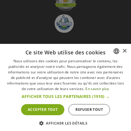
×
S'abonner à la Newsletter
Ce site Web utilise des cookies
GO
Nous utilisons des cookies pour personnaliser le contenu, les
publicités et analyser notre trafic. Nous partageons également des
FRENCH
Je suis d'accord avec
les Mentions légales
informations sur votre utilisation de notre site avec nos partenaires
DUTCH
de publicité et d'analyse qui peuvent les combiner avec d'autres
informations que vous leur avez fournies ou qu'ils ont collectées lors
Toutes les marques
Conditions générales
Mentions légales
ENGLISH
de votre utilisation de leurs services.
En savoir plus
Retour & Droit de rétractation
FAQ
Recrutement
AFFICHER TOUS LES PARTENAIRES
(1910) →
Tous droits réservés © 2017 Les Secrets du Chef | Tous les prix indiqués sur le site
s'entendent toutes taxes comprises.
Conformément au livre VI « Pratiques du marché et protection du consommateur » du
ACCEPTER TOUT
REFUSER TOUT
Code belge de droit économique.
Le Client agissant en tant que consommateur dispose d’un droit de
rétractation.endéans les 14 jours ouvrables, de renoncer à sa commande.
Que faire en cas de litige,
Plus d'infos
AFFICHER LES DÉTAILS
POWERED BY
WEPIKA