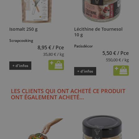
Isomalt 250 g
Lécithine de Tournesol
10 g
Scrapcooking
Patisdécor
8,95 € / Pce
5,50 € / Pce
35,80 € / kg
550,00 € / kg
+ d’infos
+ d’infos
LES CLIENTS QUI ONT ACHETÉ CE PRODUIT
ONT ÉGALEMENT ACHETÉ...