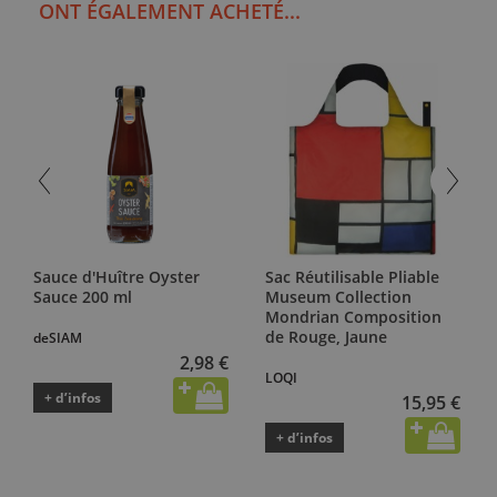
ONT ÉGALEMENT ACHETÉ...
Sauce d'Huître Oyster
Sac Réutilisable Pliable
Sauce 200 ml
Museum Collection
Mondrian Composition
de Rouge, Jaune
deSIAM
2,98 €
LOQI
+ d’infos
15,95 €
+ d’infos