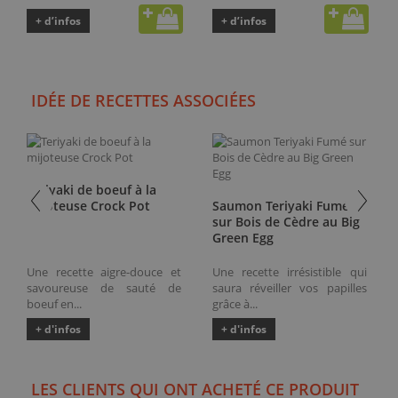
+ d’infos
+ d’infos
IDÉE DE RECETTES ASSOCIÉES
Teriyaki de boeuf à la
mijoteuse Crock Pot
Saumon Teriyaki Fumé
sur Bois de Cèdre au Big
Green Egg
Une recette aigre-douce et
Une recette irrésistible qui
savoureuse de sauté de
saura réveiller vos papilles
boeuf en...
grâce à...
+ d'infos
+ d'infos
LES CLIENTS QUI ONT ACHETÉ CE PRODUIT