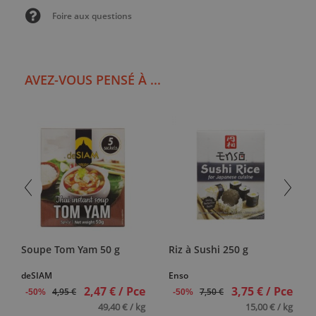
Foire aux questions
AVEZ-VOUS PENSÉ À ...
Soupe Tom Yam 50 g
Riz à Sushi 250 g
deSIAM
Enso
2,47 € / Pce
3,75 € / Pce
4,95 €
7,50 €
-50%
-50%
49,40 € / kg
15,00 € / kg