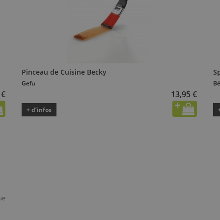
Pinceau de Cuisine Becky
Sp
Gefu
Bé
 €
13,95 €
+ d’infos
ue