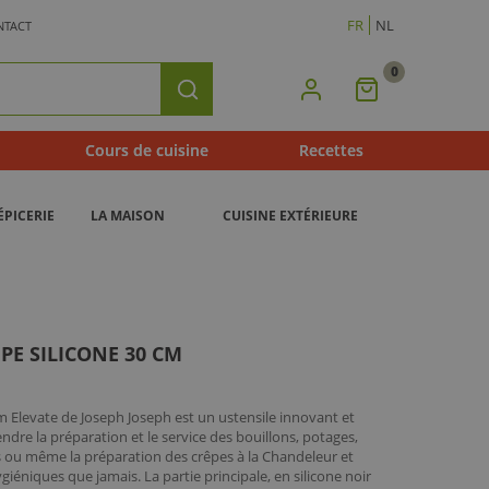
FR
NL
NTACT
0
Mon
Rechercher
Panier
Cours de cuisine
Recettes
ÉPICERIE
LA MAISON
CUISINE EXTÉRIEURE
PE SILICONE 30 CM
m Elevate de Joseph Joseph est un ustensile innovant et
endre la préparation et le service des bouillons, potages,
és ou même la préparation des crêpes à la Chandeleur et
ygiéniques que jamais. La partie principale, en silicone noir