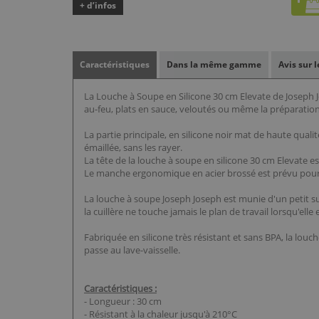
+ d’infos
Caractéristiques
Dans la même gamme
Avis sur 
La Louche à Soupe en Silicone 30 cm Elevate de Joseph Jo
au-feu, plats en sauce, veloutés ou même la préparation
La partie principale, en silicone noir mat de haute quali
émaillée, sans les rayer.
La tête de la louche à soupe en silicone 30 cm Elevate es
Le manche ergonomique en acier brossé est prévu pour u
La louche à soupe Joseph Joseph est munie d'un petit su
la cuillère ne touche jamais le plan de travail lorsqu'elle
Fabriquée en silicone très résistant et sans BPA, la louch
passe au lave-vaisselle.
Caractéristiques :
- Longueur : 30 cm
- Résistant à la chaleur jusqu'à 210°C