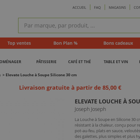
ACCUEIL
FAQ
MAGASINS
CO
ram
Recherche
rapide
Top ventes
Bon Plan %
Bons cadeaux
ROMÉNAGER
PÂTISSERIE
CAFÉ ET THÉ
TABLE ET VIN
s
>
Elevate Louche à Soupe Silicone 30 cm
Livraison gratuite à partir de 85,00 €
ELEVATE LOUCHE À SOU
Joseph Joseph
La Louche à Soupe en Silicone 30 c
résistant à la chaleur, conçu pour r
pot-au-feu, plats en sauce, velout
des galettes, plus simples et plus h