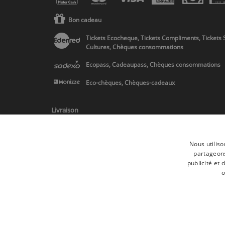
Bon cadeau
Tickets Ecocheque, Tickets Compliments, Tickets 
Cultures, Chèques consommations
Ecopass, Cadeaupass, Chèques consommations
Eco-chèques, Chèques-cadeaux
Livraison
Nous utiliso
partageons
publicité et
* Livraison en Belgique/France/Pays-Bas et partout en Europe sur 
o
Toutes les marques
Conditions générale