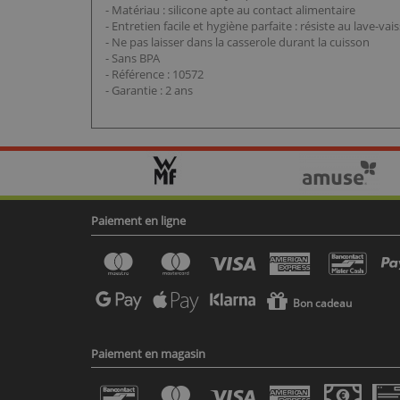
- Matériau : silicone apte au contact alimentaire
- Entretien facile et hygiène parfaite : résiste au lave-vais
- Ne pas laisser dans la casserole durant la cuisson
- Sans BPA
- Référence : 10572
- Garantie : 2 ans
Paiement en ligne
Bon cadeau
Paiement en magasin