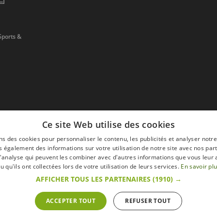
Sports &
Ce site Web utilise des cookies
ns des cookies pour personnaliser le contenu, les publicités et analyser notre
 également des informations sur votre utilisation de notre site avec nos par
 d'analyse qui peuvent les combiner avec d'autres informations que vous leur 
devis
u qu'ils ont collectées lors de votre utilisation de leurs services.
En savoir pl
AFFICHER TOUS LES PARTENAIRES
(1910) →
ACCEPTER TOUT
REFUSER TOUT
s
Mentions légales
Retour & Droit de ré