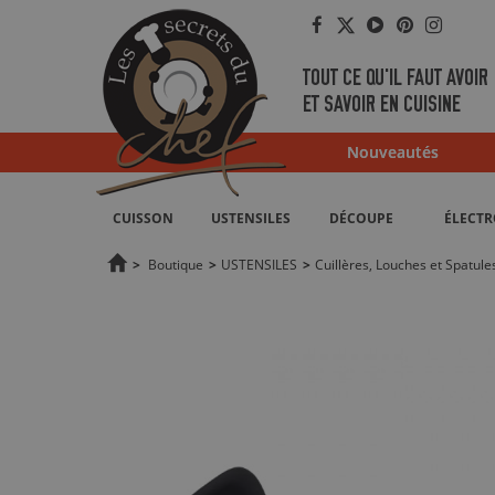
Facebook
Twitter
YouTube
Pinterest
Instag
TOUT CE QU'IL FAUT AVOIR
ET SAVOIR EN CUISINE
Nouveautés
CUISSON
USTENSILES
DÉCOUPE
ÉLECT
>
Boutique
>
USTENSILES
>
Cuillères, Louches et Spatule