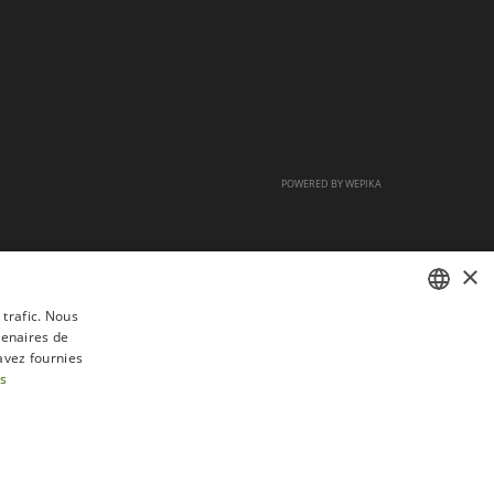
POWERED BY
WEPIKA
×
 trafic. Nous
tenaires de
FRENCH
avez fournies
DUTCH
us
ENGLISH
tractation
FAQ
Recrutement