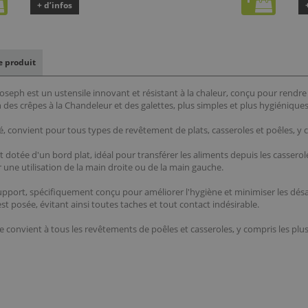
+ d’infos
le produit
seph est un ustensile innovant et résistant à la chaleur, conçu pour rendre l
 des crêpes à la Chandeleur et des galettes, plus simples et plus hygiénique
té, convient pour tous types de revêtement de plats, casseroles et poêles, y c
t dotée d'un bord plat, idéal pour transférer les aliments depuis les casserol
ne utilisation de la main droite ou de la main gauche.
pport, spécifiquement conçu pour améliorer l'hygiène et minimiser les désag
 est posée, évitant ainsi toutes taches et tout contact indésirable.
e convient à tous les revêtements de poêles et casseroles, y compris les plus 