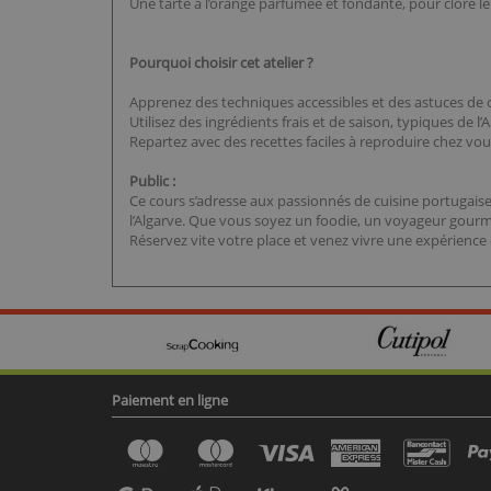
Une tarte à l’orange parfumée et fondante, pour clore l
Pourquoi choisir cet atelier ?
Apprenez des techniques accessibles et des astuces de c
Utilisez des ingrédients frais et de saison, typiques de l’A
Repartez avec des recettes faciles à reproduire chez vo
Public :
Ce cours s’adresse aux passionnés de cuisine portugais
l’Algarve. Que vous soyez un foodie, un voyageur gourm
Réservez vite votre place et venez vivre une expérience cu
Paiement en ligne