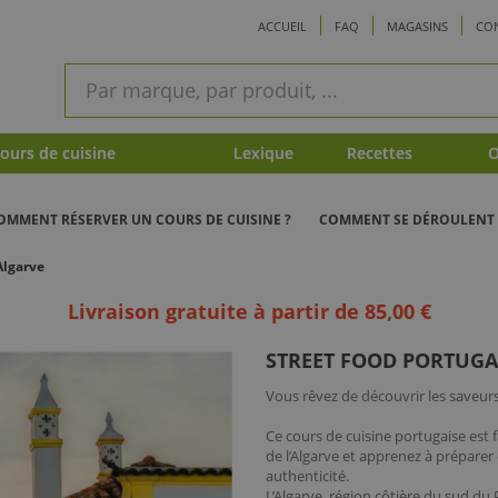
ACCUEIL
FAQ
MAGASINS
CO
ram
Recherche
rapide
urs de cuisine
Lexique
Recettes
O
OMMENT RÉSERVER UN COURS DE CUISINE ?
COMMENT SE DÉROULENT 
Algarve
Livraison gratuite à partir de 85,00 €
STREET FOOD PORTUGA
Vous rêvez de découvrir les saveurs 
Ce cours de cuisine portugaise est f
de l’Algarve et apprenez à préparer
authenticité.
L’Algarve, région côtière du sud du