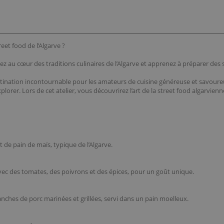
eet food de l’Algarve ?
gez au cœur des traditions culinaires de l’Algarve et apprenez à préparer des 
stination incontournable pour les amateurs de cuisine généreuse et savoureus
plorer. Lors de cet atelier, vous découvrirez l’art de la street food algarvi
 de pain de maïs, typique de l’Algarve.
vec des tomates, des poivrons et des épices, pour un goût unique.
ches de porc marinées et grillées, servi dans un pain moelleux.