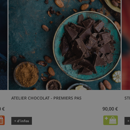
ATELIER CHOCOLAT - PREMIERS PAS
ST
0 €
90,00 €
+ d’infos
+