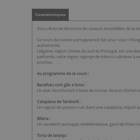
Caractéristiques
Vous rêvez de découvrir les saveurs ensoleillées de la str
Ce cours de cuisine portugaise est fait pour vous ! Plon
authenticité.
L’Algarve, région côtière du sud du Portugal, est une de
parfumés, cette région regorge de trésors culinaires à ex
proches.
Au programme de ce cours :
Bacalhau com gão e broa :
Un plat réconfortant à base de morue, de pois chiches et
Cataplana de Tamboril :
Un ragoût de poisson cuit dans une cataplana, mijoté a
Bifana :
Un sandwich portugais emblématique, garni de fines tran
Torta de laranja :