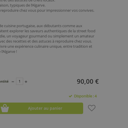
s et des astuces de chefs locaux.
aison, typiques de l’Algarve.
 à reproduire chez vous pour impressionner vos convives.
 de cuisine portugaise, aux débutants comme aux
itent explorer les saveurs authentiques de la street food
foodie, un voyageur gourmand ou simplement un amateur
vec des recettes et des astuces à reproduire chez vous.
ivre une expérience culinaire unique, entre tradition et
l’Algarve !
90,00 €
ntité
Disponible : 4
Ajouter au panier