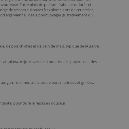
voureuse. Entre plats de poisson frais, pains dorés et
rge de trésors culinaires à explorer. Lors de cet atelier,
 food algarvienne, idéale pour voyager gustativement ou
e, de pois chiches et de pain de maïs, typique de l’Algarve.
 cataplana, mijoté avec des tomates, des poivrons et des
, garni de fines tranches de porc marinées et grillées,
ndante, pour clore le repas en douceur.