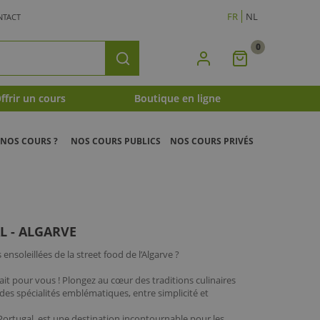
FR
NL
NTACT
0
Mon
Rechercher
Panier
ffrir un cours
Boutique en ligne
NOS COURS ?
NOS COURS PUBLICS
NOS COURS PRIVÉS
L - ALGARVE
ensoleillées de la street food de l’Algarve ?
ait pour vous ! Plongez au cœur des traditions culinaires
 des spécialités emblématiques, entre simplicité et
 Portugal, est une destination incontournable pour les