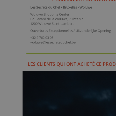
Les Secrets du Chef / Bruxelles - Woluwe
Woluwe Shopping Center
Boulevard de la Woluwe, 70 bte 97
1200 Woluwé-Saint-Lambert
Ouvertures Exceptionnelles / Uitzonderlijke Opening : --
+32 2 762 03 05
woluwe@lessecretsduchef.be
LES CLIENTS QUI ONT ACHETÉ CE PROD