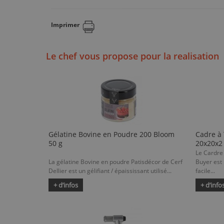
Imprimer
Le chef vous propose pour la realisation
Gélatine Bovine en Poudre 200 Bloom
Cadre à 
50 g
20x20x2
Le Cardre
La gélatine Bovine en poudre Patisdécor de Cerf
Buyer est 
Dellier est un gélifiant / épaississant utilisé...
facile...
+ d’infos
+ d’info