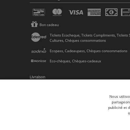
Bon cadeau
Tickets Ecocheque, Tickets Compliments, Tickets 
Cultures, Chèques consommations
Ecopass, Cadeaupass, Chèques consommations
Eco-chèques, Chèques-cadeaux
Livraison
Nous utiliso
partageons
publicité et
* Livraison en Belgique/France/Pays-Bas et partout en Europe sur 
o