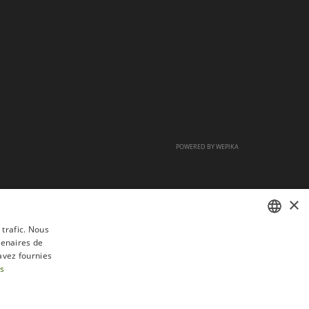
POWERED BY
WEPIKA
×
 trafic. Nous
tenaires de
FRENCH
avez fournies
DUTCH
us
ENGLISH