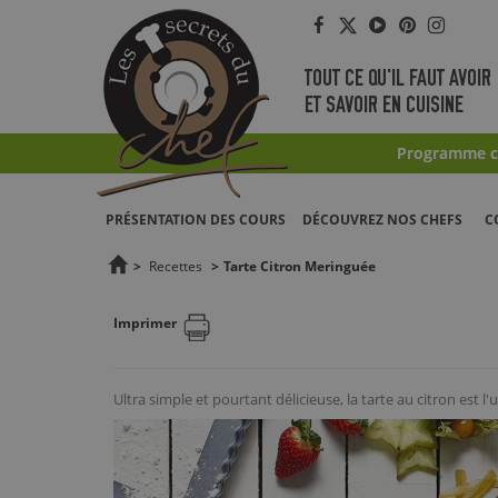
Facebook
Twitter
YouTube
Pinterest
Instag
TOUT CE QU'IL FAUT AVOIR
ET SAVOIR EN CUISINE
Programme co
PRÉSENTATION DES COURS
DÉCOUVREZ NOS CHEFS
C
>
Recettes
>
Tarte Citron Meringuée
Imprimer
Ultra simple et pourtant délicieuse, la tarte au citron est l'