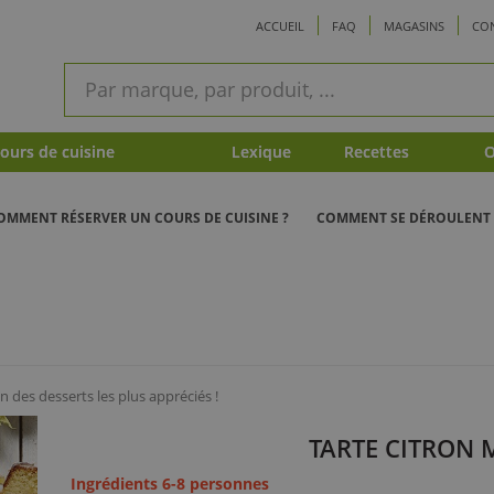
ACCUEIL
FAQ
MAGASINS
CO
ram
Recherche
rapide
urs de cuisine
Lexique
Recettes
O
OMMENT RÉSERVER UN COURS DE CUISINE ?
COMMENT SE DÉROULENT 
un des desserts les plus appréciés !
TARTE CITRON 
Ingrédients 6-8 personnes