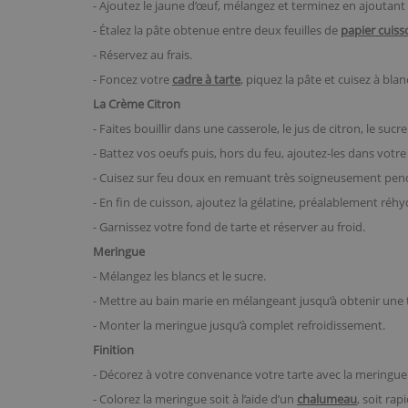
- Ajoutez le jaune d’œuf, mélangez et terminez en ajoutant le
- Étalez la pâte obtenue entre deux feuilles de
papier cuiss
- Réservez au frais.
- Foncez votre
cadre à tarte
, piquez la pâte et cuisez à bl
La Crème Citron
- Faites bouillir dans une casserole, le jus de citron, le sucre
- Battez vos oeufs puis, hors du feu, ajoutez-les dans votr
- Cuisez sur feu doux en remuant très soigneusement penda
- En fin de cuisson, ajoutez la gélatine, préalablement réh
- Garnissez votre fond de tarte et réserver au froid.
Meringue
- Mélangez les blancs et le sucre.
- Mettre au bain marie en mélangeant jusqu’à obtenir une
- Monter la meringue jusqu’à complet refroidissement.
Finition
- Décorez à votre convenance votre tarte avec la meringue
- Colorez la meringue soit à l’aide d’un
chalumeau
, soit rap