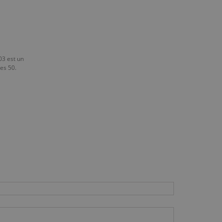
03 est un
es 50.