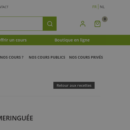
FR
NL
NTACT
0
Mon
Rechercher
Panier
ffrir un cours
Boutique en ligne
NOS COURS ?
NOS COURS PUBLICS
NOS COURS PRIVÉS
Retour aux recettes
MERINGUÉE