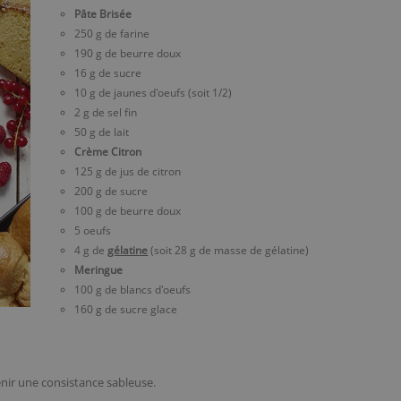
Pâte Brisée
250 g de farine
190 g de beurre doux
16 g de sucre
10 g de jaunes d'oeufs (soit 1/2)
2 g de sel fin
50 g de lait
Crème Citron
125 g de jus de citron
200 g de sucre
100 g de beurre doux
5 oeufs
4 g de
gélatine
(soit 28 g de masse de gélatine)
Meringue
100 g de blancs d'oeufs
160 g de sucre glace
btenir une consistance sableuse.