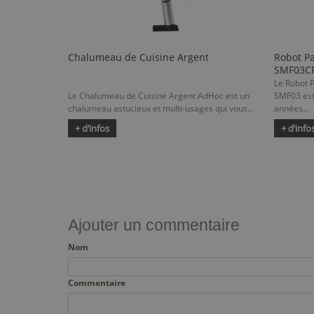
Chalumeau de Cuisine Argent
Robot Pa
SMF03C
Le Robot P
Le Chalumeau de Cuisine Argent AdHoc est un
SMF03 est 
chalumeau astucieux et multi-usages qui vous...
années...
+ d’infos
+ d’info
Ajouter un commentaire
Nom
Commentaire