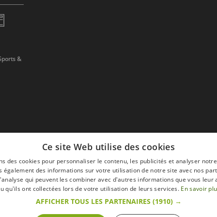
Sports &
Ce site Web utilise des cookies
ns des cookies pour personnaliser le contenu, les publicités et analyser notre
 également des informations sur votre utilisation de notre site avec nos par
 d'analyse qui peuvent les combiner avec d'autres informations que vous leur 
devis
u qu'ils ont collectées lors de votre utilisation de leurs services.
En savoir pl
AFFICHER TOUS LES PARTENAIRES
(1910) →