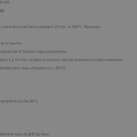
 lait.
on
.
anc votre fond de tarte pendant 25 min. à 190°C. Réservez.
 et le beurre.
e casserole et fouttez vigoureusement.
nt 5 à 10 min. Arrêtez la cuisson dès les premiers bouillonnements.
ydratée dans l’eau chaude (+ou- 95°C).
 température de 50°C.
.
idement sous le grill du four.