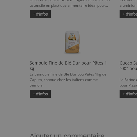
ustensile en plastique alimentaire idéal pour...
aluminium 
+ d’infos
+ d’info
Semoule Fine de Blé Dur pour Pâtes 1
Cuoco Sa
kg
"00" pou
La Semoule Fine de Blé Dur pou Pâtes 1kg de
Caputo, connue chez les italiens comme
La Farine
Semola...
pour Pizza
+ d’infos
+ d’info
Ajouter un commentaire