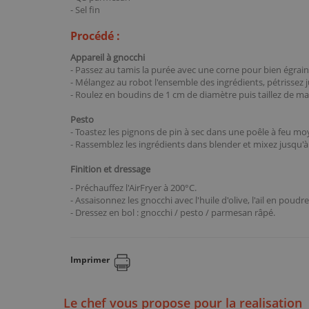
- Sel fin
Procédé :
Appareil à gnocchi
- Passez au
tamis
la purée avec une
corne
pour bien égrain
- Mélangez au
robot
l'ensemble des ingrédients, pétrissez 
- Roulez en boudins de 1 cm de diamètre puis taillez de ma
Pesto
- Toastez les pignons de pin à sec dans une
poêle
à feu mo
- Rassemblez les ingrédients dans
blender
et mixez jusqu'
Finition et dressage
- Préchauffez l'
AirFryer
à 200°C.
- Assaisonnez les gnocchi avec l'huile d'olive, l'ail en pou
- Dressez en bol : gnocchi / pesto / parmesan râpé.
Imprimer
Le chef vous propose pour la realisation