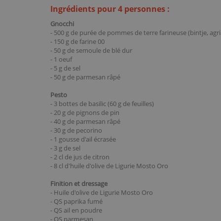
Ingrédients pour 4 personnes :
Gnocchi
- 500 g de purée de pommes de terre farineuse (bintje, agria,
- 150 g de
farine 00
- 50 g de
semoule de blé dur
- 1 oeuf
- 5 g de sel
- 50 g de parmesan râpé
Pesto
- 3 bottes de basilic (60 g de feuilles)
- 20 g de pignons de pin
- 40 g de parmesan râpé
- 30 g de pecorino
- 1 gousse d'ail écrasée
- 3 g de sel
- 2 cl de jus de citron
- 8 cl d'
huile d'olive de Ligurie Mosto Oro
Finition et dressage
-
Huile d'olive de Ligurie Mosto Oro
- QS
paprika fumé
- QS ail en poudre
- QS parmesan