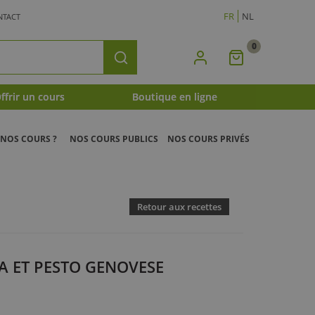
FR
NL
NTACT
0
Mon
Rechercher
Panier
ffrir un cours
Boutique en ligne
NOS COURS ?
NOS COURS PUBLICS
NOS COURS PRIVÉS
Retour aux recettes
KA ET PESTO GENOVESE