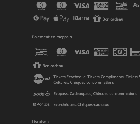
Bon cadeau
Paiement en magasin
Bon cadeau
Tickets Ecocheque, Tickets Compliments, Tickets 
Cultures, Chèques consommations
Ecopass, Cadeaupass, Chèques consommations
Eco-chèques, Chèques-cadeaux
Livraison