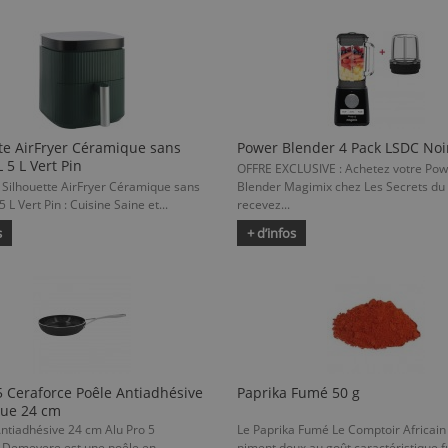
te AirFryer Céramique sans
Power Blender 4 Pack LSDC Noi
 5 L Vert Pin
OFFRE EXCLUSIVE : Achetez votre Pow
Silhouette AirFryer Céramique sans
Blender Magimix chez Les Secrets du 
 L Vert Pin : Cuisine Saine et...
recevez...
s
+ d’infos
5 Ceraforce Poêle Antiadhésive
Paprika Fumé 50 g
ue 24 cm
Antiadhésive 24 cm Alu Pro 5
Le Paprika Fumé Le Comptoir Africain
 Demeyere est une poêle en
piment doux au goût caractéristique 