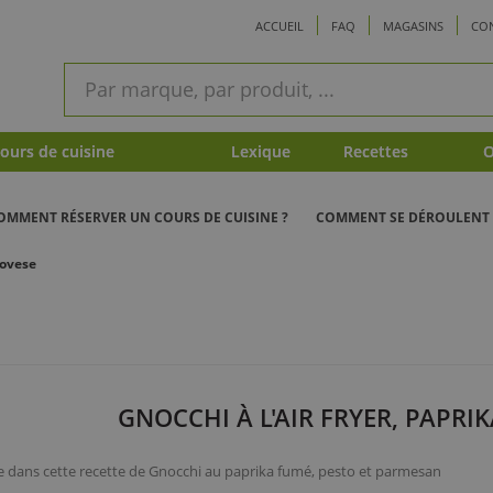
ACCUEIL
FAQ
MAGASINS
CO
ram
Recherche
rapide
urs de cuisine
Lexique
Recettes
O
OMMENT RÉSERVER UN COURS DE CUISINE ?
COMMENT SE DÉROULENT 
novese
GNOCCHI À L'AIR FRYER, PAPRI
 le dans cette recette de Gnocchi au paprika fumé, pesto et parmesan