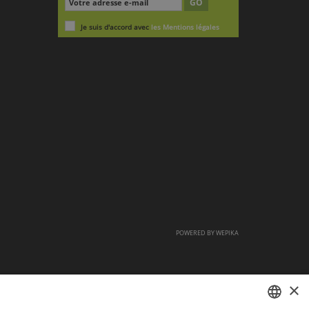
GO
Je suis d'accord avec
les Mentions légales
POWERED BY
WEPIKA
×