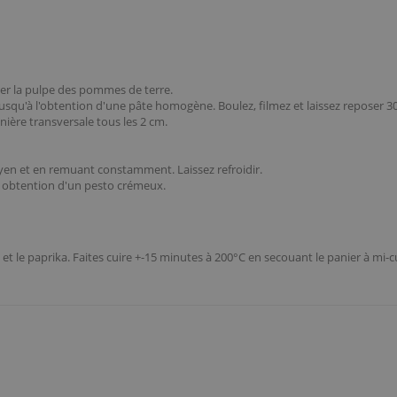
er la pulpe des pommes de terre.
jusqu'à l'obtention d'une pâte homogène. Boulez, filmez et laissez reposer 3
nière transversale tous les 2 cm.
yen et en remuant constamment. Laissez refroidir.
à obtention d'un pesto crémeux.
dre et le paprika. Faites cuire +-15 minutes à 200°C en secouant le panier à m