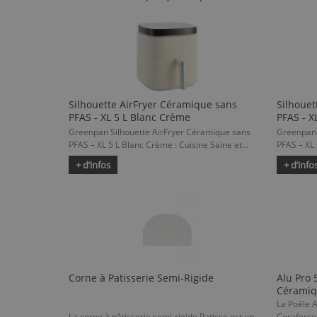
Silhouette AirFryer Céramique sans
Silhouet
PFAS - XL 5 L Blanc Crème
PFAS - XL
Greenpan Silhouette AirFryer Céramique sans
Greenpan 
PFAS – XL 5 L Blanc Crème : Cuisine Saine et...
PFAS – XL 5
+ d’infos
+ d’info
Corne à Patisserie Semi-Rigide
Alu Pro 
Céramiq
La Poêle 
La corne à pâtisserie semi-rigide Patisse est un
Ceraforce