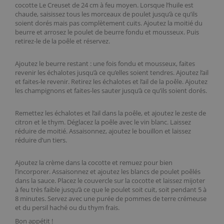
cocotte Le Creuset de 24 cm à feu moyen. Lorsque l’huile est
chaude, saisissez tous les morceaux de poulet jusqu’à ce qu’ils
soient dorés mais pas complètement cuits. Ajoutez la moitié du
beurre et arrosez le poulet de beurre fondu et mousseux. Puis
retirez-le de la poêle et réservez.
Ajoutez le beurre restant : une fois fondu et mousseux, faites
revenir les échalotes jusqu’à ce qu’elles soient tendres. Ajoutez l’ail
et faites-le revenir. Retirez les échalotes et l’ail de la poêle. Ajoutez
les champignons et faites-les sauter jusqu’à ce qu’ils soient dorés.
Remettez les échalotes et l’ail dans la poêle, et ajoutez le zeste de
citron et le thym. Déglacez la poêle avec le vin blanc. Laissez
réduire de moitié. Assaisonnez, ajoutez le bouillon et laissez
réduire d’un tiers.
Ajoutez la crème dans la cocotte et remuez pour bien
l’incorporer. Assaisonnez et ajoutez les blancs de poulet poêlés
dans la sauce. Placez le couvercle sur la cocotte et laissez mijoter
à feu très faible jusqu’à ce que le poulet soit cuit, soit pendant 5 à
8 minutes. Servez avec une purée de pommes de terre crémeuse
et du persil haché ou du thym frais.
Bon appétit !