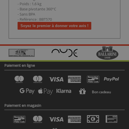
- Poids : 1,6 kg
- Base pivotante 360°C
- Sans BPA
- Reférence : BBT570
Soyez le premier à donner votre avis !
Paiement en ligne
Bon cadeau
Paiement en magasin