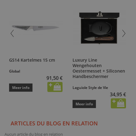
GS14 Kartelmes 15 cm
Luxury Line
Wengehouten
Oestermesset + Siliconen
Global
Handbeschermer
91,50 €
Meer info
Laguiole Style de Vie
34,95 €
Meer info
ARTICLES DU BLOG EN RELATION
Aucun article du blog en relation