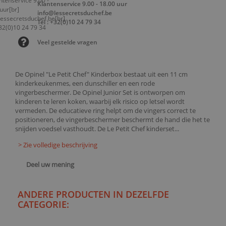
Klantenservice 9.00 - 18.00 uur
info@lessecretsduchef.be
Tel : +32(0)10 24 79 34
Veel gestelde vragen
De Opinel "Le Petit Chef" Kinderbox bestaat uit een 11 cm
kinderkeukenmes, een dunschiller en een rode
vingerbeschermer. De Opinel Junior Set is ontworpen om
kinderen te leren koken, waarbij elk risico op letsel wordt
vermeden. De educatieve ring helpt om de vingers correct te
positioneren, de vingerbeschermer beschermt de hand die het te
snijden voedsel vasthoudt. De Le Petit Chef kinderset...
> Zie volledige beschrijving
Deel uw mening
ANDERE PRODUCTEN IN DEZELFDE
CATEGORIE: