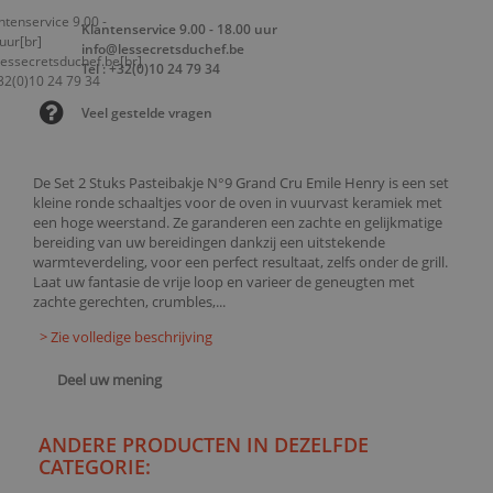
Klantenservice 9.00 - 18.00 uur
info@lessecretsduchef.be
Tel : +32(0)10 24 79 34
Veel gestelde vragen
De Set 2 Stuks Pasteibakje N°9 Grand Cru Emile Henry is een set
kleine ronde schaaltjes voor de oven in vuurvast keramiek met
een hoge weerstand. Ze garanderen een zachte en gelijkmatige
bereiding van uw bereidingen dankzij een uitstekende
warmteverdeling, voor een perfect resultaat, zelfs onder de grill.
Laat uw fantasie de vrije loop en varieer de geneugten met
zachte gerechten, crumbles,...
> Zie volledige beschrijving
Deel uw mening
ANDERE PRODUCTEN IN DEZELFDE
CATEGORIE: