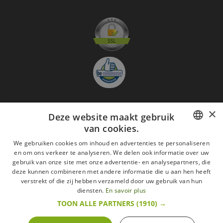
×
Deze website maakt gebruik
Aanmelden nieuwsbrief
van cookies.
GO
FRENCH
We gebruiken cookies om inhoud en advertenties te personaliseren
en om ons verkeer te analyseren. We delen ook informatie over uw
Ik ga akkoord met
de Wettelijke vermeldingen
DUTCH
gebruik van onze site met onze advertentie- en analysepartners, die
deze kunnen combineren met andere informatie die u aan hen heeft
Alle merken
Algemene verkoopsvoorwaarden
ENGLISH
verstrekt of die zij hebben verzameld door uw gebruik van hun
Wettelijke vermeldingen
withdrawal rights
diensten.
En savoir plus
Veelgestelde vragen
Aanwerving
TOON ALLE PARTNERS
(1910) →
Alle rechten voorbehouden ©2015 Les Secrets du Chef/Alle prijzen op deze website
zijn met alle belastingen inbegrepen.