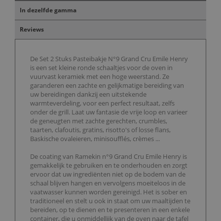
In dezelfde gamma
Reviews
De Set 2 Stuks Pasteibakje N°9 Grand Cru Emile Henry
is een set kleine ronde schaaltjes voor de oven in
vuurvast keramiek met een hoge weerstand. Ze
garanderen een zachte en gelijkmatige bereiding van
uw bereidingen dankzij een uitstekende
warmteverdeling, voor een perfect resultaat, zelfs
onder de grill. Laat uw fantasie de vrije loop en varieer
de geneugten met zachte gerechten, crumbles,
taarten, clafoutis, gratins, risotto's of losse flans,
Baskische ovaleieren, minisoufflés, crèmes ...
De coating van Ramekin n°9 Grand Cru Emile Henry is
gemakkelijk te gebruiken en te onderhouden en zorgt
ervoor dat uw ingrediënten niet op de bodem van de
schaal blijven hangen en vervolgens moeiteloos in de
vaatwasser kunnen worden gereinigd. Het is sober en
traditioneel en stelt u ook in staat om uw maaltijden te
bereiden, op te dienen en te presenteren in een enkele
container, die u onmiddellijk van de oven naar de tafel