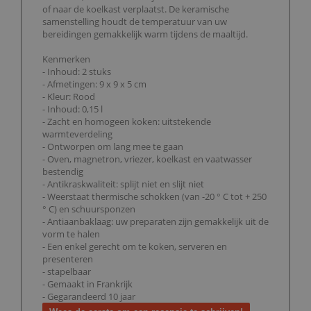
of naar de koelkast verplaatst. De keramische
samenstelling houdt de temperatuur van uw
bereidingen gemakkelijk warm tijdens de maaltijd.
Kenmerken
- Inhoud: 2 stuks
- Afmetingen: 9 x 9 x 5 cm
- Kleur: Rood
- Inhoud: 0,15 l
- Zacht en homogeen koken: uitstekende
warmteverdeling
- Ontworpen om lang mee te gaan
- Oven, magnetron, vriezer, koelkast en vaatwasser
bestendig
- Antikraskwaliteit: splijt niet en slijt niet
- Weerstaat thermische schokken (van -20 ° C tot + 250
° C) en schuursponzen
- Antiaanbaklaag: uw preparaten zijn gemakkelijk uit de
vorm te halen
- Een enkel gerecht om te koken, serveren en
presenteren
- stapelbaar
- Gemaakt in Frankrijk
- Gegarandeerd 10 jaar