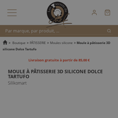
Reche
Recherche
>
Boutique
>
PÂTISSERIE
>
Moules silicone
>
Moule à pâtisserie 3D
silicone Dolce Tartufo
rapide
Livraison gratuite à partir de 85,00 €
MOULE À PÂTISSERIE 3D SILICONE DOLCE
TARTUFO
Silikomart