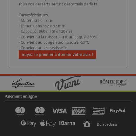
Tous vos desserts seront désormais parfaits.
Caractéristiques
- Matériau : silicone
- Dimensions : 62 x 52 mm
- Capacité : 960 ml (8 x 120 ml)
- Convient à la cuisson au four jusqu'à 230°C
- Convient au congélateur jusqu'à -60°C
- Convient au lave-vaisselle
Soyez le premier à donner votre avis !
Paiement en ligne
Bon cadeau