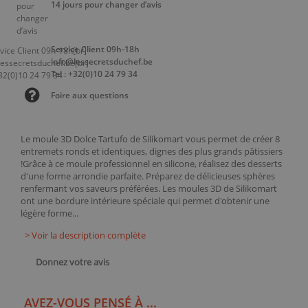
14 jours pour changer d’avis
Service Client 09h-18h
info@lessecretsduchef.be
Tel : +32(0)10 24 79 34
Foire aux questions
Le moule 3D Dolce Tartufo de Silikomart vous permet de créer 8
entremets ronds et identiques, dignes des plus grands pâtissiers
!Grâce à ce moule professionnel en silicone, réalisez des desserts
d'une forme arrondie parfaite. Préparez de délicieuses sphères
renfermant vos saveurs préférées. Les moules 3D de Silikomart
ont une bordure intérieure spéciale qui permet d'obtenir une
légère forme...
> Voir la description complète
Donnez votre avis
AVEZ-VOUS PENSÉ À ...