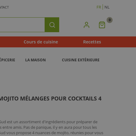
FR
NL
NTACT
0
Mon
Rechercher
Panier
Cours de cuisine
Recettes
ÉPICERIE
LA MAISON
CUISINE EXTÉRIEURE
MOJITO MÉLANGES POUR COCKTAILS 4
Sud est un assortiment d'ingrédients pour préparer de
s entre amis. Pas de panique, il y en aura pour tous les
i Sud vous propose 4 nuances de mojito, réunies pour vous