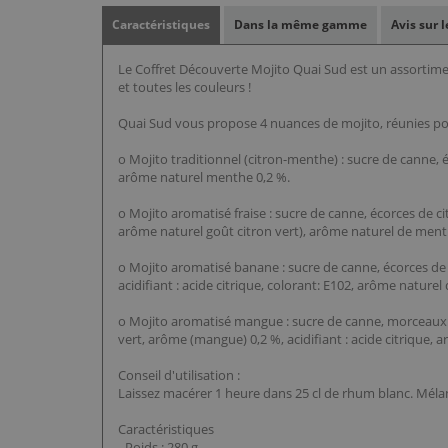
Caractéristiques
Dans la même gamme
Avis sur 
Le Coffret Découverte Mojito Quai Sud est un assortimen
et toutes les couleurs !
Quai Sud vous propose 4 nuances de mojito, réunies pou
o Mojito traditionnel (citron-menthe) : sucre de canne, éc
arôme naturel menthe 0,2 %.
o Mojito aromatisé fraise : sucre de canne, écorces de ci
arôme naturel goût citron vert), arôme naturel de ment
o Mojito aromatisé banane : sucre de canne, écorces de 
acidifiant : acide citrique, colorant: E102, arôme nature
o Mojito aromatisé mangue : sucre de canne, morceaux de
vert, arôme (mangue) 0,2 %, acidifiant : acide citrique, 
Conseil d'utilisation :
Laissez macérer 1 heure dans 25 cl de rhum blanc. Mélang
Caractéristiques
- Poids : 280 g