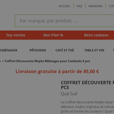
ACCUEIL
FAQ
MAGASINS
CO
ram
Recherche
rapide
Top ventes
Bon Plan %
Bons cadeaux
ROMÉNAGER
PÂTISSERIE
CAFÉ ET THÉ
TABLE ET VIN
s
>
Coffret Découverte Mojito Mélanges pour Cocktails 4 pcs
Livraison gratuite à partir de 85,00 €
COFFRET DÉCOUVERTE 
PCS
Quai Sud
Le Coffret Découverte Mojito Quai 
délicieux mojito originaux et coloré
goûts et toutes les couleurs ! Qua