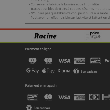
- Conserver à l'abri de la lumière et de l'humidité
- Traces possibles de fruits à coques, sésame, moutarde, gl
- N'oubliez pas que l'abus d'alcool peut nuire à la santé
- Peut avoir un effet nuisible sur l'activité et l'attention 
Paiement en ligne
Bon cadeau
Paiement en magasin
Bon cadeau