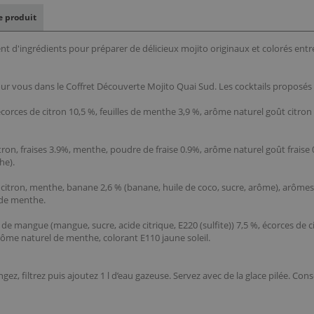
le produit
t d'ingrédients pour préparer de délicieux mojito originaux et colorés entre
r vous dans le Coffret Découverte Mojito Quai Sud. Les cocktails proposés s
orces de citron 10,5 %, feuilles de menthe 3,9 %, arôme naturel goût citron ver
tron, fraises 3.9%, menthe, poudre de fraise 0.9%, arôme naturel goût fraise 0.
he).
citron, menthe, banane 2,6 % (banane, huile de coco, sucre, arôme), arômes 
l de menthe.
 mangue (mangue, sucre, acide citrique, E220 (sulfite)) 7,5 %, écorces de ci
arôme naturel de menthe, colorant E110 jaune soleil.
ez, filtrez puis ajoutez 1 l d’eau gazeuse. Servez avec de la glace pilée. C