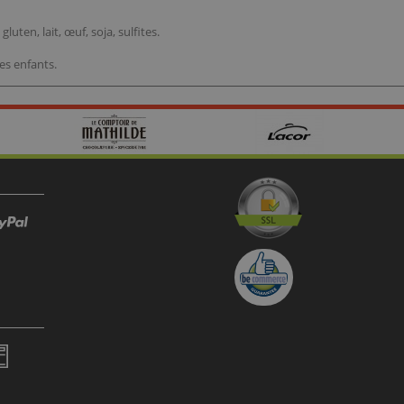
uten, lait, œuf, soja, sulfites.
des enfants.