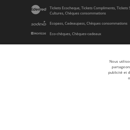
Tickets Ecocheque, Tickets Compliments, Tickets 
Cultures, Chèques consommations
Ecopass, Cadeaupass, Chèques consommations
Eco-chèques, Chèques-cadeaux
Livraison
Nous utiliso
partageons
publicité et
o
* Livraison en Belgique/France/Pays-Bas et partout en Europe sur 
Toutes les marques
Conditions générale
Tous droits réservés © 2017 Les Secrets du Chef | Tous les prix indiqués
Conformément au livre VI « Pratiques du marché et protection du cons
Le Client agissant en tant que consommateur dispose d’un droit de rét
Que faire en cas de litige,
Plus d'infos