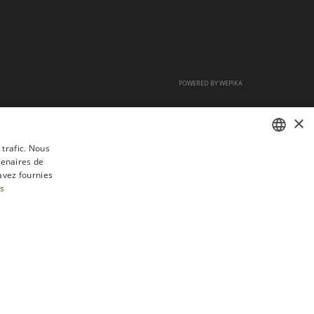
POWERED BY
WEPIKA
×
 trafic. Nous
tenaires de
FRENCH
avez fournies
DUTCH
us
ENGLISH
tractation
FAQ
Recrutement