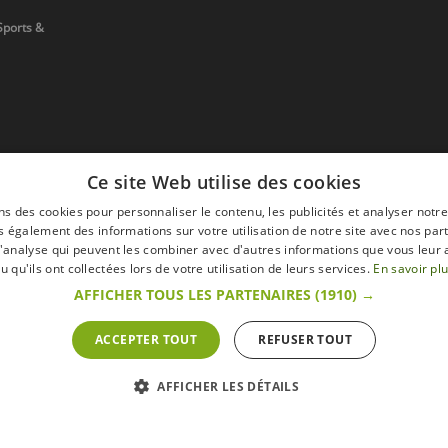
Sports &
Ce site Web utilise des cookies
ns des cookies pour personnaliser le contenu, les publicités et analyser notre
 également des informations sur votre utilisation de notre site avec nos par
 d'analyse qui peuvent les combiner avec d'autres informations que vous leur 
u qu'ils ont collectées lors de votre utilisation de leurs services.
En savoir pl
devis
AFFICHER TOUS LES PARTENAIRES
(1910) →
ACCEPTER TOUT
REFUSER TOUT
s
Mentions légales
Retour & Droit de ré
AFFICHER LES DÉTAILS
 sur le site s'entendent toutes taxes comprises.
ommateur » du Code belge de droit économique.
ractation.endéans les 14 jours ouvrables, de renoncer à sa commande.