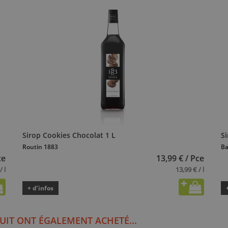
Sirop Cookies Chocolat 1 L
S
Routin 1883
B
ce
13,99 € / Pce
/ l
13,99 € / l
+ d’infos
UIT ONT ÉGALEMENT ACHETÉ...