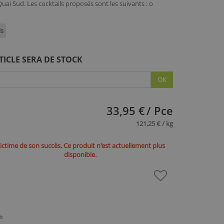
uai Sud. Les cocktails proposés sont les suivants : o
is
TICLE SERA DE STOCK
OK
33,95 €
/ Pce
121,25 € / kg
ictime de son succès. Ce produit n'est actuellement plus
disponible.