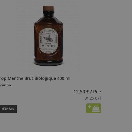
irop Menthe Brut Biologique 400 ml
acanha
12,50 € / Pce
31,25 € / l
+ d’infos