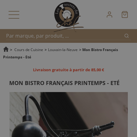
Reche
Recherche
>
Cours de Cuisine
>
Louvain-la-Neuve
>
Mon Bistro Français
Printemps - Eté
rapide
Livraison gratuite à partir de 85,00 €
MON BISTRO FRANÇAIS PRINTEMPS - ETÉ