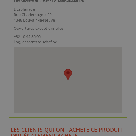
Les Secrets du Chef / Louvain-la-Neuve
L'Esplanade
Rue Charlemagne, 22
1348 Louvain-la-Neuve
Ouvertures exceptionnelles : --
+32 10 45 85 05
lln@lessecretsduchef.be
LES CLIENTS QUI ONT ACHETÉ CE PRODUIT
ONT ÉGALEMENT ACHETÉ...