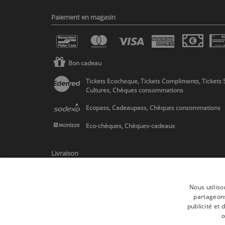
Paiement en magasin
Bon cadeau
Tickets Ecocheque, Tickets Compliments, Tickets 
Cultures, Chèques consommations
Ecopass, Cadeaupass, Chèques consommations
Eco-chèques, Chèques-cadeaux
Livraison
Nous utiliso
partageons
publicité et
* Livraison en Belgique/France/Pays-Bas et partout en Europe sur 
o