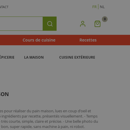
FR
NL
NTACT
0
Mon
Rechercher
Panier
Cours de cuisine
Recettes
ÉPICERIE
LA MAISON
CUISINE EXTÉRIEURE
SON
tes pour réaliser du pain maison, lues en coup d'oeil et
 6 ingrédients par recette, présentés visuellement. - Temps
très courte, simple, claire et précise. - Une belle photo du
 bon, super rapide, sans machine à pain, ni robot.