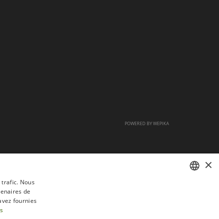
POWERED BY
WEPIKA
×
 trafic. Nous
tenaires de
FRENCH
avez fournies
DUTCH
us