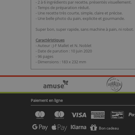
- 2 à 6 ingrédients par recette, présentés visuellement.
- Temps de préparation réduit.
- Une recette très courte, simple, claire et précise.
- Une belle photo du pain, explicite et gourmande.
Super bon, super rapide, sans machine à pain, ni robot.
Caractéristiques
- Auteur : J-F Mallet et N. Noblet
- Date de parution : 10 juin 2020
- 96 pages
- Dimensions : 183 x 232 mm
Paiement en ligne
Bon cadeau