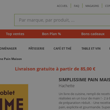
ACCUEIL
FAQ
MAGASINS
CO
ram
Recherche
rapide
Top ventes
Bon Plan %
Bons cadeaux
ROMÉNAGER
PÂTISSERIE
CAFÉ ET THÉ
TABLE ET VIN
me Pain Maison
Livraison gratuite à partir de 85,00 €
SIMPLISSIME PAIN MAI
Hachette
Un livre de cuisine, rempli de recet
réalisées en un tour de main ! - 2 à
de préparation réduit. - Une recette 
pain, explicite et gourmande. Super