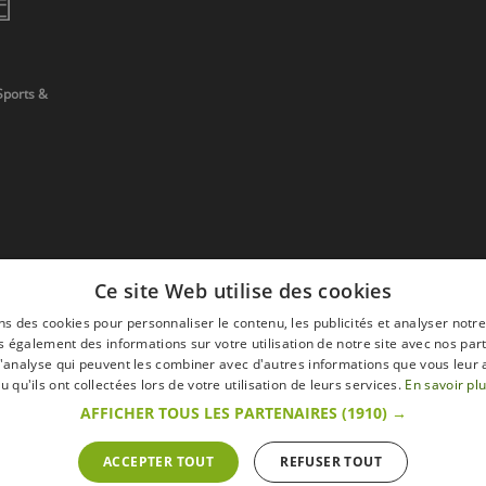
Sports &
Ce site Web utilise des cookies
ns des cookies pour personnaliser le contenu, les publicités et analyser notre
 également des informations sur votre utilisation de notre site avec nos par
 d'analyse qui peuvent les combiner avec d'autres informations que vous leur 
devis
u qu'ils ont collectées lors de votre utilisation de leurs services.
En savoir pl
AFFICHER TOUS LES PARTENAIRES
(1910) →
ACCEPTER TOUT
REFUSER TOUT
s
Mentions légales
Retour & Droit de ré