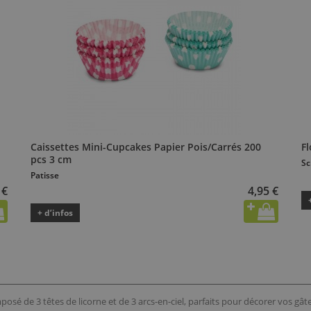
Caissettes Mini-Cupcakes Papier Pois/Carrés 200
F
pcs 3 cm
Sc
Patisse
 €
4,95 €
+ d’infos
sé de 3 têtes de licorne et de 3 arcs-en-ciel, parfaits pour décorer vos gâte