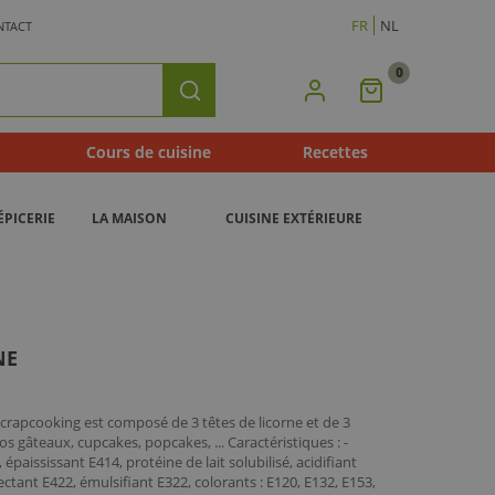
FR
NL
NTACT
0
Mon
Rechercher
Panier
Cours de cuisine
Recettes
ÉPICERIE
LA MAISON
CUISINE EXTÉRIEURE
NE
Scrapcooking est composé de 3 têtes de licorne et de 3
os gâteaux, cupcakes, popcakes, ... Caractéristiques : -
, épaississant E414, protéine de lait solubilisé, acidifiant
ant E422, émulsifiant E322, colorants : E120, E132, E153,