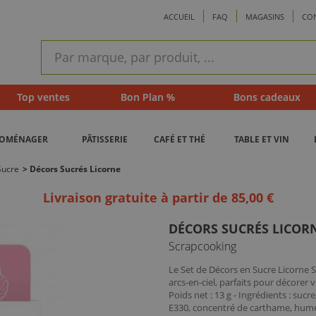
ACCUEIL
FAQ
MAGASINS
CO
ram
Recherche
rapide
Top ventes
Bon Plan %
Bons cadeaux
ROMÉNAGER
PÂTISSERIE
CAFÉ ET THÉ
TABLE ET VIN
Sucre
>
Décors Sucrés Licorne
Livraison gratuite à partir de 85,00 €
DÉCORS SUCRÉS LICOR
Scrapcooking
Le Set de Décors en Sucre Licorne 
arcs-en-ciel, parfaits pour décorer v
Poids net : 13 g - Ingrédients : sucre
E330, concentré de carthame, humect