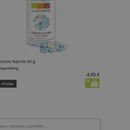
locons Nacrés 50 g
rapcooking
4,95 €
+ d’infos
aux, cupcakes, popcakes, ...