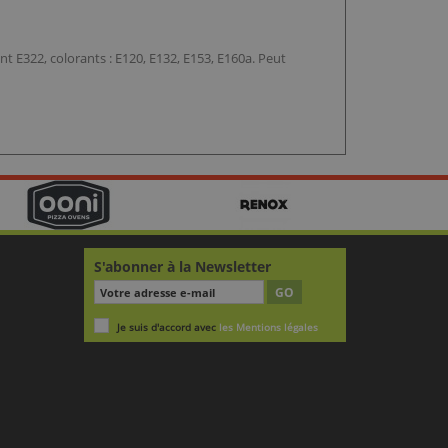
nt E322, colorants : E120, E132, E153, E160a. Peut
S'abonner à la Newsletter
GO
Je suis d'accord avec
les Mentions légales