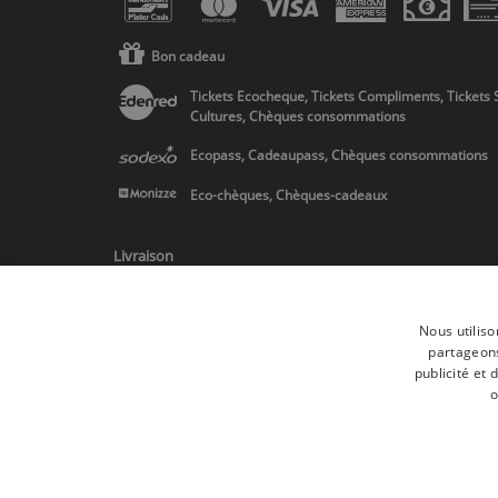
Bon cadeau
Tickets Ecocheque, Tickets Compliments, Tickets 
Cultures, Chèques consommations
Ecopass, Cadeaupass, Chèques consommations
Eco-chèques, Chèques-cadeaux
Livraison
Nous utiliso
partageons
publicité et
* Livraison en Belgique/France/Pays-Bas et partout en Europe sur 
o
Toutes les marques
Conditions générale