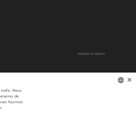
POWERED BY
WEPIKA
×
 trafic. Nous
tenaires de
FRENCH
avez fournies
DUTCH
us
ENGLISH
tractation
FAQ
Recrutement