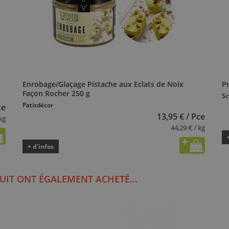
Enrobage/Glaçage Pistache aux Eclats de Noix
Pr
Façon Rocher 250 g
Sc
Patisdécor
ce
13,95 € / Pce
kg
44,29 € / kg
+ d’infos
UIT ONT ÉGALEMENT ACHETÉ...