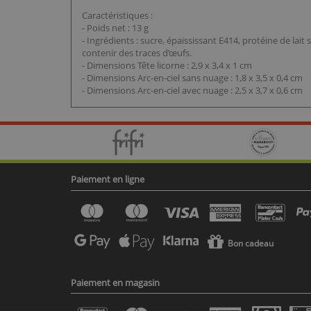
Caractéristiques :
- Poids net : 13 g
- Ingrédients : sucre, épaississant E414, protéine de lai
contenir des traces d’œufs.
- Dimensions Tête licorne : 2,9 x 3,4 x 1 cm
- Dimensions Arc-en-ciel sans nuage : 1,8 x 3,5 x 0,4 cm
- Dimensions Arc-en-ciel avec nuage : 2,5 x 3,7 x 0,6 cm
Paiement en ligne
Bon cadeau
Paiement en magasin