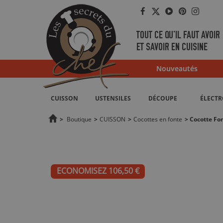
Facebook
Twitter
YouTube
Pinterest
Instag
TOUT CE QU'IL FAUT AVOIR
ET SAVOIR EN CUISINE
Nouveautés
CUISSON
USTENSILES
DÉCOUPE
ÉLECT
>
Boutique
>
CUISSON
>
Cocottes en fonte
>
Cocotte Fo
ECONOMISEZ 106,50 €