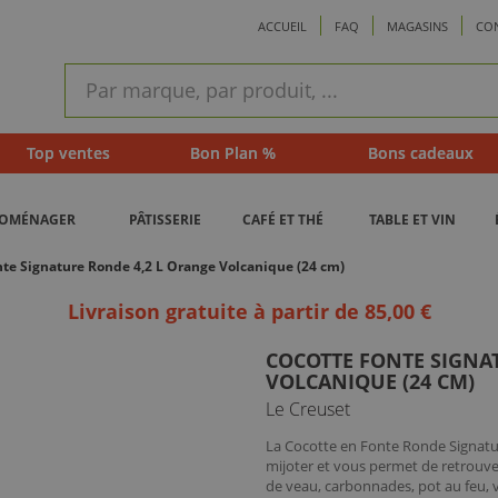
ACCUEIL
FAQ
MAGASINS
CO
ram
Recherche
rapide
Top ventes
Bon Plan %
Bons cadeaux
ROMÉNAGER
PÂTISSERIE
CAFÉ ET THÉ
TABLE ET VIN
nte Signature Ronde 4,2 L Orange Volcanique (24 cm)
Livraison gratuite à partir de 85,00 €
COCOTTE FONTE SIGNA
VOLCANIQUE (24 CM)
Le Creuset
La Cocotte en Fonte Ronde Signatur
mijoter et vous permet de retrouve
de veau, carbonnades, pot au feu, v