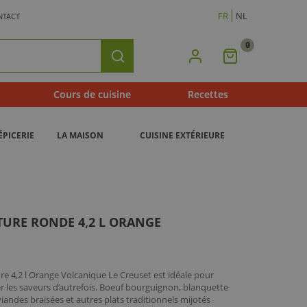
FR
NL
NTACT
0
Mon
Rechercher
Panier
Cours de cuisine
Recettes
ÉPICERIE
LA MAISON
CUISINE EXTÉRIEURE
TURE RONDE 4,2 L ORANGE
e 4,2 l Orange Volcanique Le Creuset est idéale pour
r les saveurs d’autrefois. Boeuf bourguignon, blanquette
iandes braisées et autres plats traditionnels mijotés