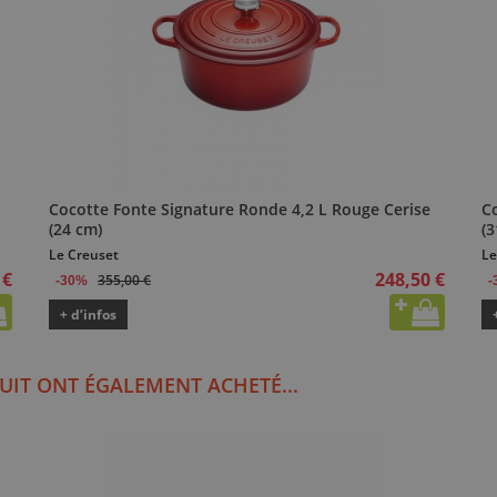
Cocotte Fonte Signature Ronde 4,2 L Rouge Cerise
Co
(24 cm)
(3
Le Creuset
Le
 €
248,50 €
355,00 €
-30%
-
+ d’infos
UIT ONT ÉGALEMENT ACHETÉ...