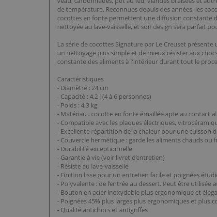
veau, carbonnades, pot au feu, viandes braisées et autre
de température. Reconnues depuis des années, les cocot
cocottes en fonte permettent une diffusion constante de 
nettoyée au lave-vaisselle, et son design sera parfait po
La série de cocottes Signature par Le Creuset présente 
un nettoyage plus simple et de mieux résister aux chocs
constante des aliments à l'intérieur durant tout le proc
Caractéristiques
- Diamètre : 24 cm
- Capacité : 4,2 l (4 à 6 personnes)
- Poids : 4,3 kg
- Matériau : cocotte en fonte émaillée apte au contact a
- Compatible avec les plaques électriques, vitrocéramique
- Excellente répartition de la chaleur pour une cuisso
- Couvercle hermétique : garde les aliments chauds ou 
- Durabilité exceptionnelle
- Garantie à vie (voir livret d’entretien)
- Résiste au lave-vaisselle
- Finition lisse pour un entretien facile et poignées ét
- Polyvalente : de l’entrée au dessert. Peut être utilisée 
- Bouton en acier inoxydable plus ergonomique et élégan
- Poignées 45% plus larges plus ergonomiques et plus con
- Qualité antichocs et antigriffes