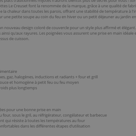
s plats traditionnels mijotés n'auront bientôt plus de secret pour vous ! So
tes Le Creuset font la renommée de la marque, grâce à une qualité de fabric
la chaleur dans toutes les parois, offrant une stabilité de température à l'in
ur une petite soupe au coin du feu en hiver ou un petit déjeuner au jardin en
un nouveau design coloré de couvercle pour un style plus affirmé et élégant.
 ainsi qu'aux rayures. Les poignées vous assurent une prise en main idéale 
essus de cuisson.
limentaire
s, gaz, halogènes, inductions et radiants + four et grill
n douce et homogène à petit feu ou feu moyen
froids plus longtemps
udiées pour une bonne prise en main
au four, sous le gril, au réfrigérateur, congélateur et barbecue
t qui résiste à toutes les températures au four
fortables dans les différentes étapes d’utilisation