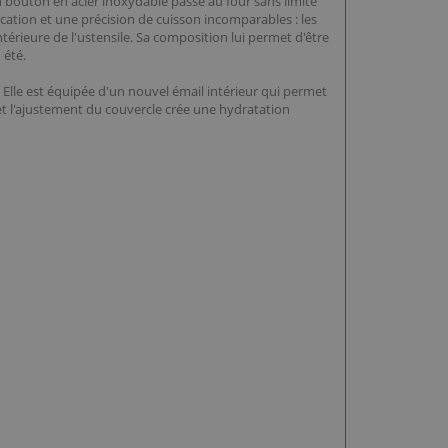
n bouton en acier inoxydable passe au four sans limite
ation et une précision de cuisson incomparables : les
térieure de l'ustensile. Sa composition lui permet d'être
 été.
 Elle est équipée d'un nouvel émail intérieur qui permet
et l'ajustement du couvercle crée une hydratation