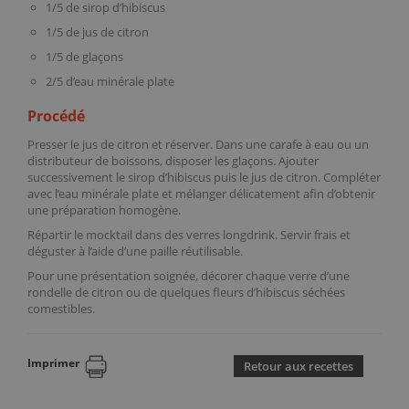
1/5 de sirop d’hibiscus
1/5 de jus de citron
1/5 de glaçons
2/5 d’eau minérale plate
Procédé
Presser le jus de citron et réserver. Dans une
carafe à eau
ou un
distributeur de boissons
, disposer les glaçons. Ajouter
successivement le
sirop d’hibiscus
puis le jus de citron. Compléter
avec l’eau minérale plate et mélanger délicatement afin d’obtenir
une préparation homogène.
Répartir le mocktail dans des
verres longdrink
. Servir frais et
déguster à l’aide d’une
paille réutilisable
.
Pour une présentation soignée, décorer chaque verre d’une
rondelle de citron ou de quelques fleurs d’hibiscus séchées
comestibles.
Imprimer
Retour aux recettes